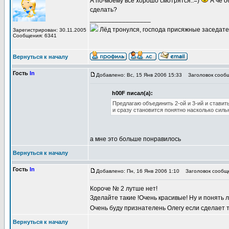
А по-моему все хорошо смотрятся..=)
А чё о
сделать?
_________________
Лёд тронулся, господа присяжные заседате
Зарегистрирован: 30.11.2005
Сообщения: 6341
Вернуться к началу
Гость
In
Добавлено: Вс, 15 Янв 2006 15:33
Заголовок сообщ
h00F писал(а):
Предлагаю объединить 2-ой и 3-ий и ставит
и сразу становится понятно насколько силь
а мне это больше понравилось
Вернуться к началу
Гость
In
Добавлено: Пн, 16 Янв 2006 1:10
Заголовок сообщ
Короче № 2 лутше нет!
Зделайте такие !Очень красивые! Ну и понять л
Очень буду признателень Олегу если сделает т
Вернуться к началу