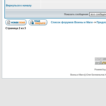
Вернуться к началу
Показать сообщения:
Список форумов Воины и Маги
->
Предл
Страница
2
из
3
Powered by
Воины и Маги (c) Олег Белокопытов, ht