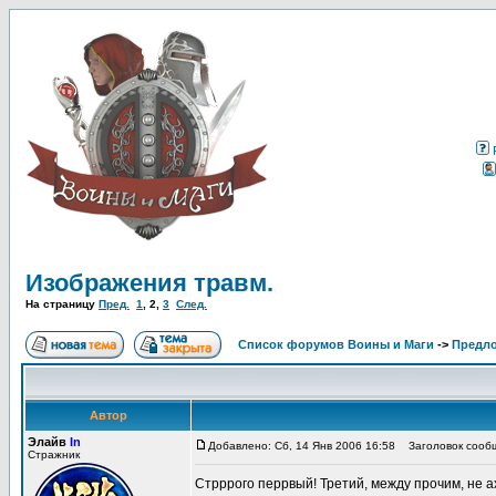
Изображения травм.
На страницу
Пред.
1
,
2
,
3
След.
Список форумов Воины и Маги
->
Предл
Автор
Элайв
In
Добавлено: Сб, 14 Янв 2006 16:58
Заголовок сооб
Стражник
Стрррого перрвый! Третий, между прочим, не ах