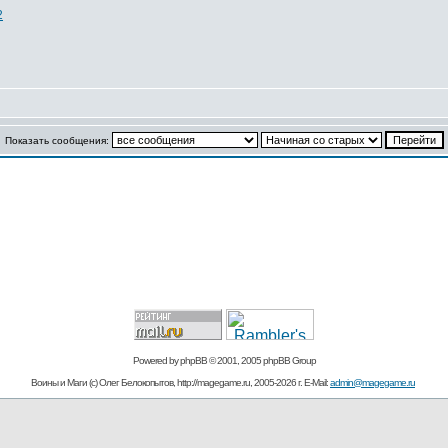
2
Показать сообщения:
Powered by
phpBB
© 2001, 2005 phpBB Group
Воины и Маги (c) Олег Белокопытов, http://magegame.ru, 2005-2026 г. E-Mail:
admin@magegame.ru