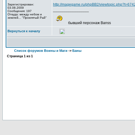
http://magegame.ru/phpBB2/viewtopic.php?t=674
Зарегистрирован:
03.08.2009
_________________
Сообщения: 197
Откуда: между небом и
землей... "Проклятый Рай"
бывший персонаж Banss
Вернуться к началу
Список форумов Воины и Маги
->
Баны
Страница
1
из
1