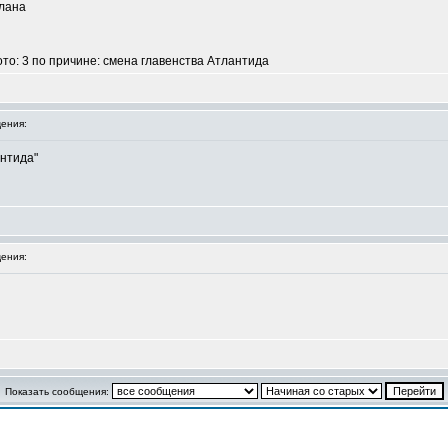
клана
ото: 3 по причине: смена главенства Атлантида
ения:
антида"
ения:
Показать сообщения:
и