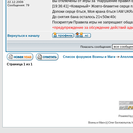
Вы отключены от игры за "Нарушение правил о
22.12.2006
Сообщения: 79
[19:36:41] <Коварный> Жовто-блакитне серце п
Допоки серце бться, Моя крана бться I AM UKR
До снятия бана осталось 21ч:50м:40с
Поскриптум Правила игры не запрещают общат
<предупреждение за обсуждение действий ад
Вернуться к началу
Показать сообщения:
Список форумов Воины и Маги
->
Апелля
Страница
1
из
1
Powered by
Воины и Маги (c) Олег Белокопытов, ht