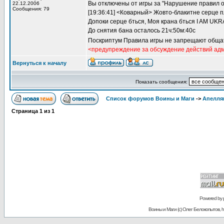
Вы отключены от игры за "Нарушение правил о
22.12.2006
Сообщения: 79
[19:36:41] <Коварный> Жовто-блакитне серце п
Допоки серце бться, Моя крана бться I AM UKR
До снятия бана осталось 21ч:50м:40с
Поскриптум Правила игры не запрещают общат
<предупреждение за обсуждение действий ад
Вернуться к началу
Показать сообщения:
Список форумов Воины и Маги
->
Апелля
Страница
1
из
1
Powered by
Воины и Маги (c) Олег Белокопытов, ht