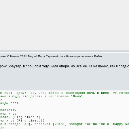
ия: C Новым 2021 Годом! Пару Скриншётов в Новогоднюю ночь в ВиМе
кс браузер, в прошлом году была опера. но Все же. Та не важно, как я подаю
ым 2021 Годом! Пару Скриншётов в Новогоднюю ночь в ВиМе. Уг гото
рвые я юуду это делать в на сервере "Лайф"....
a>
манды ***!
_Daniels>
инул игру
нилась (Ping timeout)
нул игру (Ping timeout)
но в городе Лайф, впервые: [23:51] <neogotlic> NoTimeTo: Happy N
min