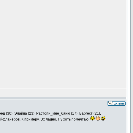
ец (30), Элайва (23), Растопи_мне_баню (17), Баргест (21),
йфлайеров. К примеру. Эх ладно. Ну хоть помечтаю.