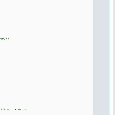
ически.
 333 шт. - Огооо