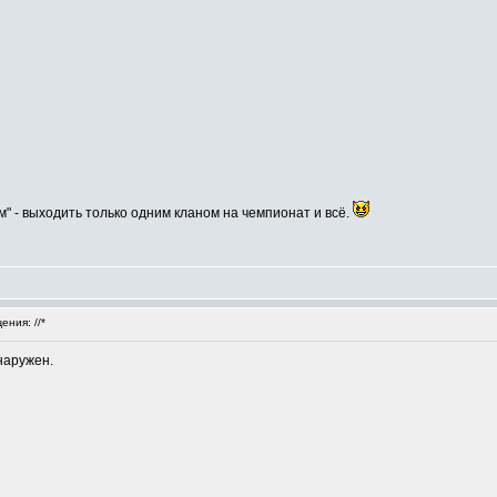
м" - выходить только одним кланом на чемпионат и всё.
ния: //*
наружен.