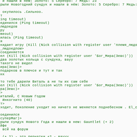
к и нашли в нём: Золото: 5 Серебро: 7 Медь: 23
крыли Новогодний сундук и нашли в нём: Золото: 5 Серебро: 7 Медь
с окупилось .Сильноо.
тт
Ping timeout)
оединился (Ping timeout)
 людоедов
гру
imeout)
нилась (Ping timeout)
ся
окидает игру (Kill (Nick collision with register user 'племя_люд
я_людоедпом>
тсоединяется
шел (Kill (Nick collision with register user 'Бог_Мира(Зевс)'))
 два золотых кольца с сундука, вауу
 такого не видел
Мира(Зевс)>
 подарков в плючсе и тут и так
акк
что тебе дарили Виталь а не ты их сам себе
шел (Kill (Nick collision with register user 'Бог_Мира(Зевс)'))
ира(Зевс)>
й>
Виталий, С Новым Годом
т Инкогнито (40)
ет>
иходит, Поколение уходит но ничего не меняется поднебесном . El_
соединился
(суперМаг)>
крыли сундук Нового Года и нашли в нем: Gauntlet (+ 2)
айфе
ь всй на форум
t (+ 2) - это перчатки +2 - ваууу