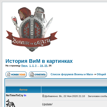
История ВиМ в картинках
На страницу
Пред.
1
,
2
,
3
...
24
,
25
,
26
Список форумов Воины и Маги
->
Общий
Автор
NoTimeToCry
In
Добавлено: Вс, 22 Ноя 2020 21:10
Заголовок сообще
Update/