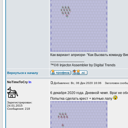
Как вариант априори- "Как Вызвать команду Ви
_________________
™©® Injector Assembler by Digital Trends
Вернуться к началу
NoTimeToCry
In
Добавлено: Вс, 06 Дек 2020 16:06
Заголовок сообще
6 декабря 2020 года. Дневной чемп. Враг не об
Попытка сделать крест + волчью лапу
Зарегистрирован:
24.01.2015
Сообщения: 218