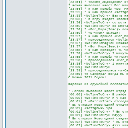
[23:54] * <племя_людоедпом> о
* вожак выполнил квест Рог ми
[23:54] * к нам пришёл <Бог_М
[23:55] * к нам пришёл <Хотт@
[23:55] <NoTimeToCry> Взять н
[23:56] * в игру входит <плем
[23:56] <NoTimeToCry> со шота
[23:56] <NoTimeToCry> со шмот
[23:56] * <Бог_Мира(Зевс)> по
[23:56] * <Б-Чпом> выходит
[23:57] * к нам пришёл <Бог_М
[23:57] * присоединился <NoTi
[23:57] <NoTimeToMagic> Никак
[23:57] * <Бог_Мира(Зевс)> по
[23:58] * к нам приходит <Б-Ч
[23:58] <NoTimeToCry> 2 минут
[23:58] * к нам пришёл <Ктулх
[23:58] * присоединился <Бог_
[23:58] <NoTimeToCry> 1 минут
[23:59] <NoTimeToCry>
[23:59] * присоединилась <я-С
[23:59] <я-Сапфира> Когда мы 
C Новым 2021 Годом!
Карлики из оружейной бесплатн
* Легион выполнил квест Отряд
[00:00] <NoTimeToCry> В лайфе
[00:00] <NoTimeToCry> И у Нас
[00:01] * <PatrikStar> отсоед
* Вы открыли Новогодний сунду
[00:01] <Хотт@быч> Ура
[00:01] <NoTimeToCry> * Вы от
[00:01] <NoTimeToCry> Ваууу
* Вы открыли Новогодний сунду
[00:02] <NoTimeToCry> * Вы от
[00:02] <NoTimeToCry> Аххх ни