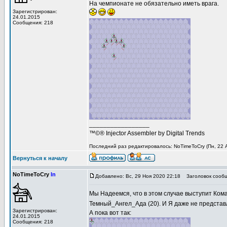
На чемпионате не обязательно иметь врага.
Зарегистрирован:
24.01.2015
Сообщения: 218
_________________
™©® Injector Assembler by Digital Trends
Последний раз редактировалось: NoTimeToCry (Пн, 22 А
Вернуться к началу
NoTimeToCry
In
Добавлено: Вс, 29 Ноя 2020 22:18
Заголовок сообще
Мы Надеемся, что в этом случае выступит Коман
Темный_Ангел_Ада (20). И Я даже не представ
Зарегистрирован:
А пока вот так:
24.01.2015
Сообщения: 218