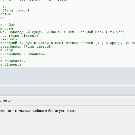
ы +2
у (Ping timeout)
олотых
Hy>
ерпрайз>
ом всем!
рыли Новогодний сундук и нашли в нём: Большой шлем (+2) ура!
игру (Ping timeout)
 timeout)
овогодний сундук и нашли в нём: Латные сапоги (+6) в аренду на 1
тсоединился (Ping timeout)
ла игру
 поздравляю с подарками
г>
то обжигает..
ng timeout)
ия: //*
 фиалка + камышь+ рябина = банка усталости.