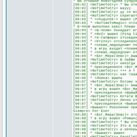
* Вы открыли Новогодний сунду
[00:02] <NoTimeToCry> * Вы от
[00:02] <NoTimeToCry> ваууу
[00:02] <NoTimeToCry> цу сн в
[00:02] <NoTimeToCry> Скригшо
[00:03] * <chugunok~> вышел (
[00:03] * <NoTimeToMagic> отс
* Б-Чпом выполнил квест Племя
[00:04] * <Б-Чпом> покидает и
[00:04] * <NvZ> вышел (Ping t
[00:04] * <я-Сапфира> отсоеди
[00:05] * <Ктулху> отсоединил
[00:05] * <племя_людоедпом> п
[00:05] * в игру входит <плем
[00:05] * <племя_людоедпом> о
[00:05] * <Бог_Мира(Зевс)> вы
[00:06] <NoTimeToCry> В лайфе
[00:06] <NoTimeToCry> никогда
[00:06] * присоединился <Бог_
[00:06] <NoTimeToCry> +++ я т
[00:06] <NoTimeToCry> как таа
[00:06] * <Ложка> вышла
[00:07] <NoTimeToCry> Потому 
[00:07] * <Бог_Мира(Зевс)> вы
[00:07] * в игру вошёл <Бог_М
[00:07] * присоединился <Шама
[00:07] <NoTimeToCry> Кстати 
[00:07] <NoTimeToCry> Лично о
[00:07] * присоединился <Быва
[00:07] <Бывает> Поколение пр
Siempre> For Ever
[00:08] * <Бог_Мира(Зевс)> от
[00:08] * в игру вошёл <Роман
[00:08] <NoTimeToCry> * Вы от
[00:08] <NoTimeToCry> Это в л
[00:08] <NoTimeToCry> а иепер
[00:08] * <Бывает> вышел
[00:10] <NoTimeToCry> Gauntle