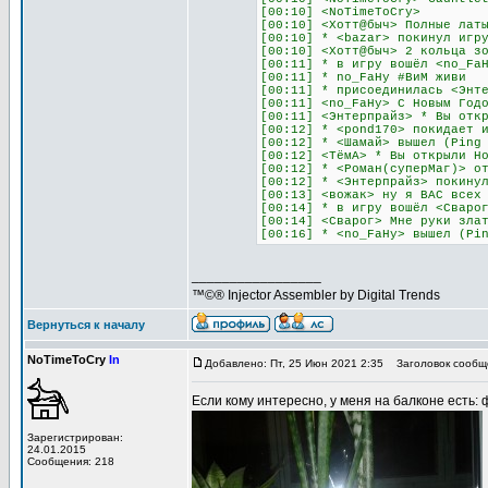
[00:10] <NoTimeToCry>
[00:10] <Хотт@быч> Полные лат
[00:10] * <bazar> покинул игр
[00:10] <Хотт@быч> 2 кольца з
[00:11] * в игру вошёл <no_Fa
[00:11] * no_FaHy #ВиМ живи
[00:11] * присоединилась <Энт
[00:11] <no_FaHy> С Новым Год
[00:11] <Энтерпрайз> * Вы отк
[00:12] * <pond170> покидает 
[00:12] * <Шамай> вышел (Ping
[00:12] <ТёмА> * Вы открыли Н
[00:12] * <Роман(суперМаг)> о
[00:12] * <Энтерпрайз> покину
[00:13] <вожак> ну я ВАС всех
[00:14] * в игру вошёл <Сваро
[00:14] <Сварог> Мне руки зла
[00:16] * <no_FaHy> вышел (Pi
_________________
™©® Injector Assembler by Digital Trends
Вернуться к началу
NoTimeToCry
In
Добавлено: Пт, 25 Июн 2021 2:35
Заголовок сообщен
Если кому интересно, у меня на балконе есть:
Зарегистрирован:
24.01.2015
Сообщения: 218