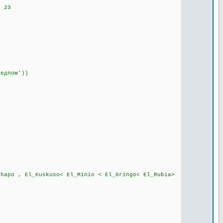
: 23
оедпом'))
chapo , El_Kuskuso< El_Minio < El_Gringo< El_Rubia>