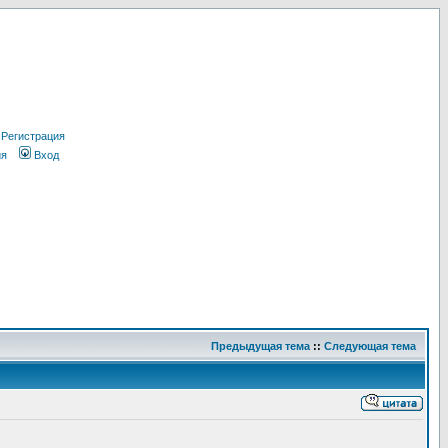
Регистрация
ия
Вход
Предыдущая тема
::
Следующая тема