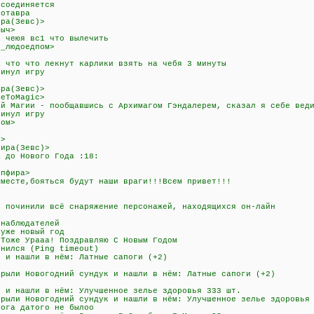
тсоединяется
нотавра
ира(Зевс)>
быч>
а чеюя вс1 что вылечить
я_людоедпом>
а что что лекнут карлики взять на чебя 3 минуты
кинул игру
ира(Зевс)>
meToMagic>
ой Магии - пообщавшись с Архимагом Гэндалерем, сказал я себе вед
кинул игру
пом>
ы
у>
Мира(Зевс)>
а до Нового Года :18:
апфира>
вместе,бояться будут наши враги!!!Всем привет!!!
о починили всё снаряжение персонажей, находящихся он-лайн
 наблюдателей
 уже новый год
 Тоже Урааа! Поздравляю С Новым Годом
инился (Ping timeout)
к и нашли в нём: Латные сапоги (+2)
крыли Новогодний сундук и нашли в нём: Латные сапоги (+2)
к и нашли в нём: Улучшенное зелье здоровья 333 шт.
крыли Новогодний сундук и нашли в нём: Улучшенное зелье здоровья
кога датого не былоо