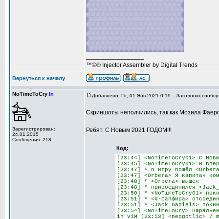
_________________
™©® Injector Assembler by Digital Trends
Вернуться к началу
NoTimeToCry
In
Добавлено: Пт, 01 Янв 2021 0:19
Заголовок сообщен
Скриншоты неполчились, так как Мозила Фаерфо
Зарегистрирован:
Ребят. С Новым 2021 ГОДОМ!!!
24.01.2015
Сообщения: 218
Код:
[23:44] <NoTimeToCry01> C Нов
[23:45] <NoTimeToCry01> И впе
[23:47] * в игру вошёл <Orber
[23:47] <Orbera> Я капитан ко
[23:48] * <Orbera> вышел
[23:48] * присоединился <Jack
[23:50] * <NoTimeToCry01> пок
[23:51] * <я-Сапфира> отсоеди
[23:51] * <Jack_Daniels> поки
[23:54] <NoTimeToCry> Паралье
in ViM [23:53] <neogotlic> 7 