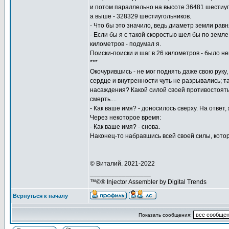
и потом параллельно на высоте 36481 шестиуго
а выше - 328329 шестиугольников.
- Что бы это значило, ведь диаметр земли равня
- Если бы я с такой скоростью шел бы по земл
километров - подумал я.
Поиски-поиски и шаг в 26 километров - было не
***
Окочурившись - не мог поднять даже свою руку,
сердце и внутренности чуть не разрывались; т
насаждения? Какой силой своей противостоять
смерть....
- Как ваше имя? - доносилось сверху. На ответ,
Через некоторое время:
- Как ваше имя? - снова.
Наконец-то набравшись всей своей силы, котора
© Виталий. 2021-2022
_________________
™©® Injector Assembler by Digital Trends
Вернуться к началу
Показать сообщения: