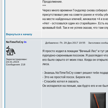
Продолжение.
***
Через много времени Гєндалер снова собирал с
присутствовал уже на совете ранее и чтобы убе
на месте найденных ключей, кинжалов +4 и в 
«Нет - остозвался один из старейшин». Есть е
кровавый бой. Так и не успев сказав, что там 
Вернуться к началу
NoTimeToCry
In
Добавлено: Пт, 29 Дек 2017 19:55
Заголовок сообще
Я просто ходил в локации "Вечный Лес" и тут 
пурпурно-сиреневым посохом. Я разглядел что 
Зарегистрирован:
его было скрыто от моих глаз. Когда он открылс
24.01.2015
леса.
Сообщения: 218
- Знаешь NoTimeToCry совет решил тебе подари
- Это не простой посох. Береги его.
- Спасибо хотел я сказать.
Он испарился на пеньке, как будто его и не был