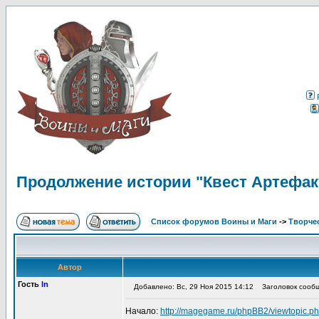
Продолжение истории "Квест Артефак
Список форумов Воины и Маги
->
Творче
Автор
Гость
In
Добавлено: Вс, 29 Ноя 2015 14:12
Заголовок сообще
Начало:
http://magegame.ru/phpBB2/viewtopic