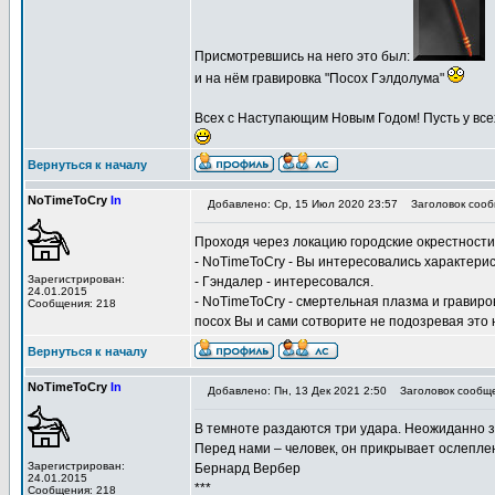
Присмотревшись на него это был:
и на нём гравировка "Посох Гэлдолума"
Всех с Наступающим Новым Годом! Пусть у все
Вернуться к началу
NoTimeToCry
In
Добавлено: Ср, 15 Июл 2020 23:57
Заголовок сооб
Проходя через локацию городские окрестности
- NoTimeToCry - Вы интересовались характери
Зарегистрирован:
- Гэндалер - интересовался.
24.01.2015
- NoTimeToCry - смертельная плазма и гравир
Сообщения: 218
посох Вы и сами сотворите не подозревая это 
Вернуться к началу
NoTimeToCry
In
Добавлено: Пн, 13 Дек 2021 2:50
Заголовок сообщения
В темноте раздаются три удара. Неожиданно з
Перед нами – человек, он прикрывает ослеплен
Зарегистрирован:
Бернард Вербер
24.01.2015
***
Сообщения: 218