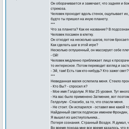
Он оборачивается и замечает, что задняя и бок
стрекоза.
Человек проходит вдоль стенок, ощупывает их,
будто ты пришел на иную планету.
***
Что за планета? Как ее название? В подсознан
Человек посажен в клетку.
Он отходит на несколько шагов, потом бросается
Как сделать шаг в этой игре?
Несколько оглушенный, он массирует себе пле
- Ой!
Человек медленно приближает лицо к прозрачн
то интересное. Потом переводит взгляд и заст
- Эй, там! Есть там кто-нибудь? Кто зажег свет
***
Невиданная магия ослепила меня. Стекло прон
- Кто Вы? - спросил я?
- Мое имя Гэлдолум. Я Маг 25 уровня. Тут мног
- На вас было применено Затмение, вот поэтом
Гелдолум - Спасибо, за то, что спасли меня.
- Не стоит. Он испарился - оставил мне какой 
Найденный свиток подписан именем Фрондин, 
Я вышел из шестиугольника...
Потеря сознания. Странный Воздух. Я думал, что
Во время похода мне все время казалось, что я