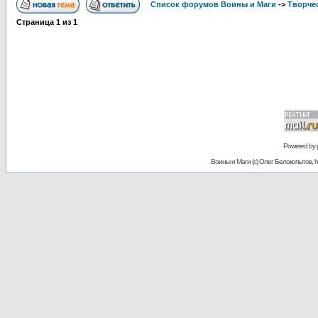
Список форумов Воины и Маги
->
Творче
Страница
1
из
1
Powered by
Воины и Маги (c) Олег Белокопытов, ht