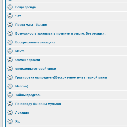
Вещи аренда
Чат
Посох мага - баланс
Возможность закапывать премиум в землю. Без отсидки.
Воскрешение в локациях
Мечта
Обмен персами
операторы сотовой связи
Гравировка на предмете)Бесконечное зелье темной маны
Мелочь)
Тайны предков.
По поводу банов на мультов
Локация
Яд