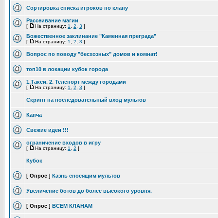
Сортировка списка игроков по клану
Рассеивание магии
[
На страницу:
1
,
2
,
3
]
Божественное заклинание "Каменная преграда"
[
На страницу:
1
,
2
,
3
]
Вопрос по поводу "бесхозных" домов и комнат!
топ10 в локации кубок города
1.Такси. 2. Телепорт между городами
[
На страницу:
1
,
2
,
3
]
Скрипт на последовательный вход мультов
Капча
Свежие идеи !!!
ограничение входов в игру
[
На страницу:
1
,
2
]
Кубок
[ Опрос ]
Казнь сносящим мультов
Увеличение ботов до более высокого уровня.
[ Опрос ]
ВСЕМ КЛАНАМ