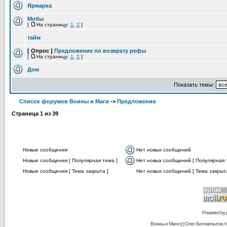
Ярмарка
Мобы
[
На страницу:
1
,
2
]
тайм
[ Опрос ]
Предложение по возврату рефы
[
На страницу:
1
,
2
]
Дом
Показать темы:
Список форумов Воины и Маги
->
Предложения
Страница
1
из
39
Новые сообщения
Нет новых сообщений
Новые сообщения [ Популярная тема ]
Нет новых сообщений [ Популярная 
Новые сообщения [ Тема закрыта ]
Нет новых сообщений [ Тема закрыта
Powered by
Воины и Маги (c) Олег Белокопытов, ht