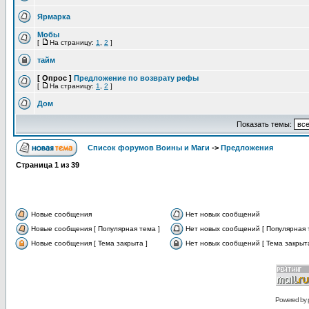
Ярмарка
Мобы
[
На страницу:
1
,
2
]
тайм
[ Опрос ]
Предложение по возврату рефы
[
На страницу:
1
,
2
]
Дом
Показать темы:
Список форумов Воины и Маги
->
Предложения
Страница
1
из
39
Новые сообщения
Нет новых сообщений
Новые сообщения [ Популярная тема ]
Нет новых сообщений [ Популярная 
Новые сообщения [ Тема закрыта ]
Нет новых сообщений [ Тема закрыта
Powered by