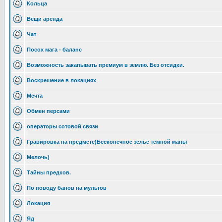
Кольца
Вещи аренда
Чат
Посох мага - баланс
Возможность закапывать премиум в землю. Без отсидки.
Воскрешение в локациях
Мечта
Обмен персами
операторы сотовой связи
Гравировка на предмете)Бесконечное зелье темной маны
Мелочь)
Тайны предков.
По поводу банов на мультов
Локация
Яд