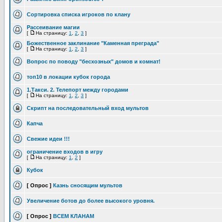
Сортировка списка игроков по клану
Рассеивание магии
[
На страницу:
1
,
2
,
3
]
Божественное заклинание "Каменная преграда"
[
На страницу:
1
,
2
,
3
]
Вопрос по поводу "бесхозных" домов и комнат!
топ10 в локации кубок города
1.Такси. 2. Телепорт между городами
[
На страницу:
1
,
2
,
3
]
Скрипт на последовательный вход мультов
Капча
Свежие идеи !!!
ограничение входов в игру
[
На страницу:
1
,
2
]
Кубок
[ Опрос ]
Казнь сносящим мультов
Увеличение ботов до более высокого уровня.
[ Опрос ]
ВСЕМ КЛАНАМ