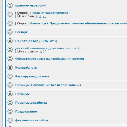
премиум через qiwi
[ Опрос ]
Пересчет характеристик
[
На страницу:
1
,
2
]
[ Опрос ]
Рынок пуст. Предалагаю отменить обязательное присутствие
Рестарт
Приват (объединить чаты)
доска объявлений в доме кланов (почта)
[
На страницу:
1
,
2
]
Обозначение каста на изображении оружия
Кольца/слоты
Каст оружия для мага
Премиум. Накопление без использования
Премиум
Премиум доработка
Предложение
фехтовальная сабля