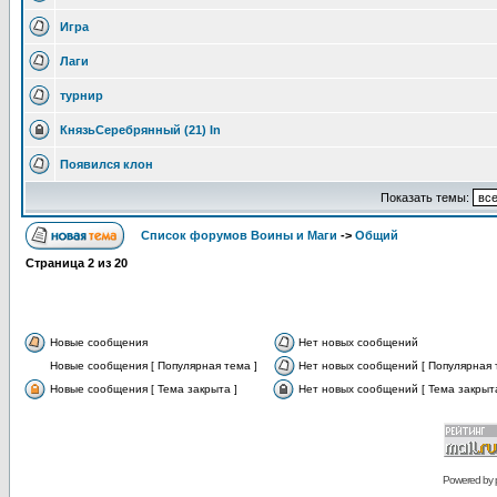
Игра
Лаги
турнир
КнязьСеребрянный (21) In
Появился клон
Показать темы:
Список форумов Воины и Маги
->
Общий
Страница
2
из
20
Новые сообщения
Нет новых сообщений
Новые сообщения [ Популярная тема ]
Нет новых сообщений [ Популярная 
Новые сообщения [ Тема закрыта ]
Нет новых сообщений [ Тема закрыта
Powered by