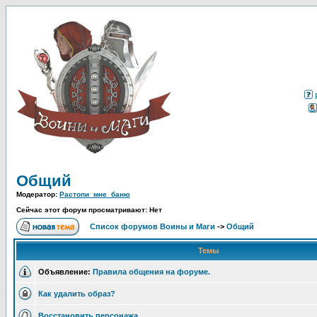
Общий
Модератор:
Растопи_мне_баню
Сейчас этот форум просматривают: Нет
Список форумов Воины и Маги
->
Общий
Темы
Объявление:
Правила общения на форуме.
Как удалить образ?
Восстановить персонажа