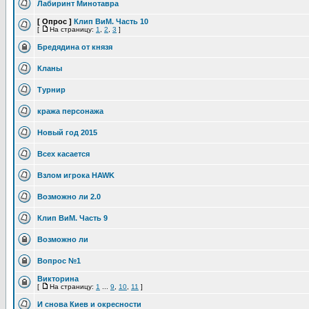
Лабиринт Минотавра
[ Опрос ]
Клип ВиМ. Часть 10
[
На страницу:
1
,
2
,
3
]
Бредядина от князя
Кланы
Турнир
кража персонажа
Новый год 2015
Всех касается
Взлом игрока HAWK
Возможно ли 2.0
Клип ВиМ. Часть 9
Возможно ли
Вопрос №1
Викторина
[
На страницу:
1
...
9
,
10
,
11
]
И снова Киев и окресности