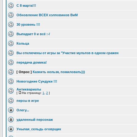
С 8 марта!!!
Обновление ВСЕХ хэлповиков ВиМ
30 уровень !!!
Выпадает 0 и всё :-/
Кольца
Вы отключены от игры за "Участие мультов в одном сражен
передача домика!
[ Опрос ]
Казнить нельзя, помиловать)))
Новогодние Сундуки !!!
Антиквариаты
[
На страницу:
1
,
2
]
персы в игре
Олегу...
удаленный персонаж
Унылая_сельдь оговрщик