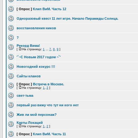
[ Опрос ]
Клип ВиМ. Часть 12
Одноразовый квест 11 лет игре. Начало Пирамиды Солнца.
восстановления ников
?
Рекорд Вима!
[
На страницу:
1
...
7
,
8
,
9
]
'`~С Новым 2017 годом ~`'
Новогодний кокурс !!!
Сайты кланов
[ Опрос ]
Встреча в Москве.
[
На страницу:
1
,
2
]
свет-тьма
первый раз вижу что тут ни кого нет
Жив ли мой персонаж?
Карты Локаций
[
На страницу:
1
,
2
]
[ Опрос ]
Клип ВиМ. Часть 11