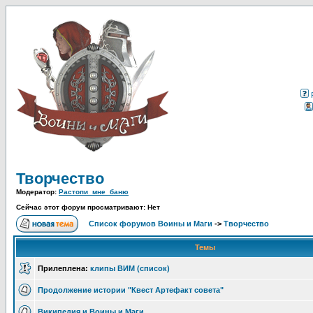
Творчество
Модератор:
Растопи_мне_баню
Сейчас этот форум просматривают: Нет
Список форумов Воины и Маги
->
Творчество
Темы
Прилеплена:
клипы ВИМ (список)
Продолжение истории "Квест Артефакт совета"
Википедия и Воины и Маги