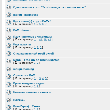
Одноразовый квест "Зелёная неделя в живых топях"
morgu - madhouse
Как я начал(а) игру в ВиМе?
[
На страницу:
1
...
5
,
6
,
7
]
ВиМ. Начало!
Пару приколов с чата/инфы.
[
На страницу:
1
...
47
,
48
,
49
]
Ищу таланты
[
На страницу:
1
,
2
,
3
]
Стих написанный моей рукой
Morgu - Frog On An Orbit (Dubstep)
[
На страницу:
1
,
2
]
morgu-morning
Страшилки ВиМ
[
На страницу:
1
...
3
,
4
,
5
]
Происхождение видов
[
На страницу:
1
,
2
]
Немного личного из юности
Плюша...
Киза(Герла)... Стихи...
[
На страницу:
1
,
2
]