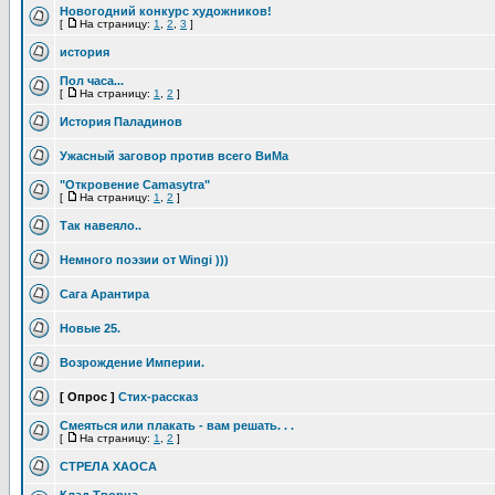
Новогодний конкурс художников!
[
На страницу:
1
,
2
,
3
]
история
Пол часа...
[
На страницу:
1
,
2
]
История Паладинов
Ужасный заговор против всего ВиМа
"Откровение Camasytra"
[
На страницу:
1
,
2
]
Так навеяло..
Немного поэзии от Wingi )))
Сага Арантира
Новые 25.
Возрождение Империи.
[ Опрос ]
Стих-рассказ
Смеяться или плакать - вам решать. . .
[
На страницу:
1
,
2
]
СТРЕЛА ХАОСА