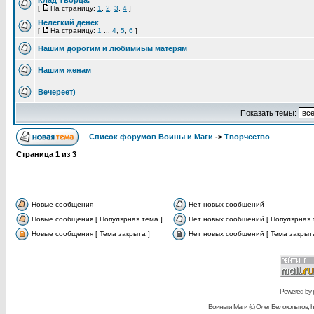
Клад Творца.
[
На страницу:
1
,
2
,
3
,
4
]
Нелёгкий денёк
[
На страницу:
1
...
4
,
5
,
6
]
Нашим дорогим и любимиым матерям
Нашим женам
Вечереет)
Показать темы:
Список форумов Воины и Маги
->
Творчество
Страница
1
из
3
Новые сообщения
Нет новых сообщений
Новые сообщения [ Популярная тема ]
Нет новых сообщений [ Популярная 
Новые сообщения [ Тема закрыта ]
Нет новых сообщений [ Тема закрыта
Powered by
Воины и Маги (c) Олег Белокопытов, ht