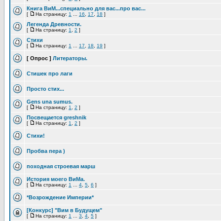
Книга ВиМ...специально для вас...про вас...
[
На страницу:
1
...
16
,
17
,
18
]
Легенда Древности.
[
На страницу:
1
,
2
]
Стихи
[
На страницу:
1
...
17
,
18
,
19
]
[ Опрос ]
Литераторы.
Стишек про лаги
Просто стих...
Gens una sumus.
[
На страницу:
1
,
2
]
Посвещается greshnik
[
На страницу:
1
,
2
]
Стихи!
Пробва пера )
походная строевая марш
История моего ВиМа.
[
На страницу:
1
...
4
,
5
,
6
]
*Возрождение Империи*
[Конкурс] "Вим в Будущем"
[
На страницу:
1
...
3
,
4
,
5
]