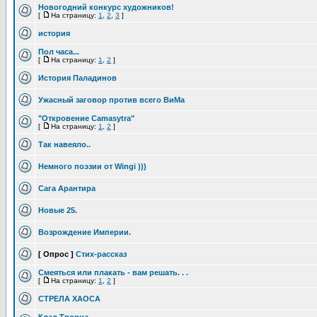
Новогодний конкурс художников!
[
На страницу:
1
,
2
,
3
]
история
Пол часа...
[
На страницу:
1
,
2
]
История Паладинов
Ужасный заговор против всего ВиМа
"Откровение Camasytra"
[
На страницу:
1
,
2
]
Так навеяло..
Немного поэзии от Wingi )))
Сага Арантира
Новые 25.
Возрождение Империи.
[ Опрос ]
Стих-рассказ
Смеяться или плакать - вам решать. . .
[
На страницу:
1
,
2
]
СТРЕЛА ХАОСА