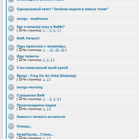
Одноразовый квест "Зелёная неделя в живых топях"
morgu - madhouse
Как я начал(а) игру в ВиМе?
[
На страницу:
1
...
5
,
6
,
7
]
ВиМ. Начало!
Пару приколов с чата/инфы.
[
На страницу:
1
...
47
,
48
,
49
]
Ищу таланты
[
На страницу:
1
,
2
,
3
]
Стих написанный моей рукой
Morgu - Frog On An Orbit (Dubstep)
[
На страницу:
1
,
2
]
morgu-morning
Страшилки ВиМ
[
На страницу:
1
...
3
,
4
,
5
]
Происхождение видов
[
На страницу:
1
,
2
]
Немного личного из юности
Плюша...
Киза(Герла)... Стихи...
[
На страницу:
1
,
2
]