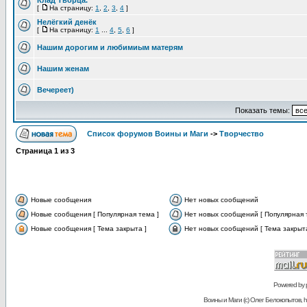
Клад Творца.
[
На страницу:
1
,
2
,
3
,
4
]
Нелёгкий денёк
[
На страницу:
1
...
4
,
5
,
6
]
Нашим дорогим и любимиым матерям
Нашим женам
Вечереет)
Показать темы:
Список форумов Воины и Маги
->
Творчество
Страница
1
из
3
Новые сообщения
Нет новых сообщений
Новые сообщения [ Популярная тема ]
Нет новых сообщений [ Популярная 
Новые сообщения [ Тема закрыта ]
Нет новых сообщений [ Тема закрыта
Powered by
Воины и Маги (c) Олег Белокопытов, ht