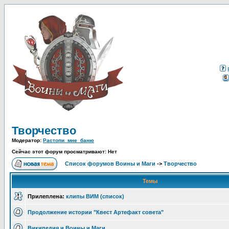
Творчество
Модератор:
Растопи_мне_баню
Сейчас этот форум просматривают: Нет
Список форумов Воины и Маги
->
Творчество
Темы
Прилеплена:
клипы ВИМ (список)
Продолжение истории "Квест Артефакт совета"
Википедия и Воины и Маги