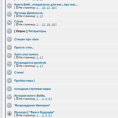
Книга ВиМ...специально для вас...про вас...
[
На страницу:
1
...
16
,
17
,
18
]
Легенда Древности.
[
На страницу:
1
,
2
]
Стихи
[
На страницу:
1
...
17
,
18
,
19
]
[ Опрос ]
Литераторы.
Стишек про лаги
Просто стих...
Gens una sumus.
[
На страницу:
1
,
2
]
Посвещается greshnik
[
На страницу:
1
,
2
]
Стихи!
Пробва пера )
походная строевая марш
История моего ВиМа.
[
На страницу:
1
...
4
,
5
,
6
]
*Возрождение Империи*
[Конкурс] "Вим в Будущем"
[
На страницу:
1
...
3
,
4
,
5
]