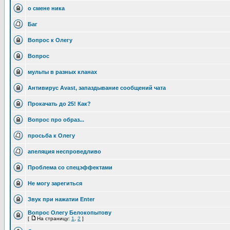
о смене ника
Баг
Вопрос к Олегу
Вопрос
мульты в разных кланах
Антивирус Avast, запаздывание сообщений чата
Прокачать до 25! Как?
Вопрос про образ...
просьба к Олегу
апеляция неспроведливо
Проблема со спецэффектами
Не могу зарегиться
Звук при нажатии Enter
Вопрос Олегу Белокопытову
[
На страницу:
1
,
2
]