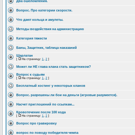
Два ошеломления.
Вопрос. Про категории скорости.
Что дают кольца и амулеты.
Методы воздействия на администрацию
Категория тяжести
Баны, Защитник, таблица наказаний
Шарлатан
[
На страницу:
1
,
2
]
Может ли НЕ глава клана стать защитником?
Вопрос к судьям
[
На страницу:
1
,
2
]
Бесплатный хостинг у некоторых кланов
Вопрос. разрешены ли бои на деньги (игровые разумеется).
Насчет приглошений по ссылкам...
Кровотечение после 100 хода
[
На страницу:
1
,
2
]
Вопрос про гравировку
вопрос по поводу победителя чемпа