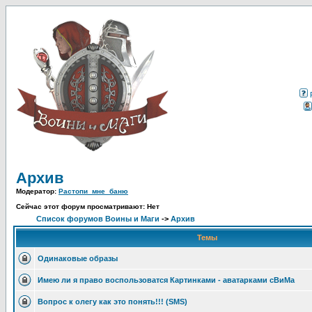
Архив
Модератор:
Растопи_мне_баню
Сейчас этот форум просматривают: Нет
Список форумов Воины и Маги
->
Архив
Темы
Одинаковые образы
Имею ли я право воспользоватся Картинками - аватарками сВиМа
Вопрос к олегу как это понять!!! (SMS)