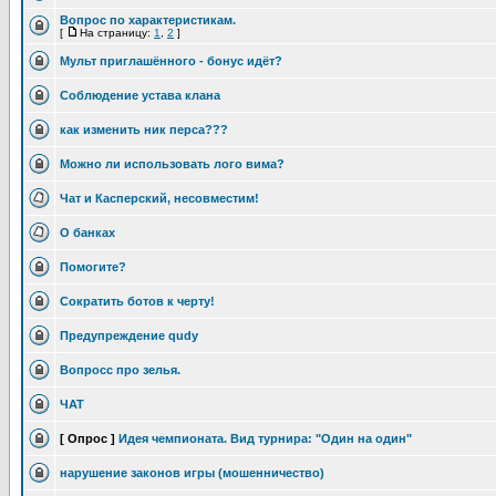
Вопрос по характеристикам.
[
На страницу:
1
,
2
]
Мульт приглашённого - бонус идёт?
Соблюдение устава клана
как изменить ник перса???
Можно ли использовать лого вима?
Чат и Касперский, несовместим!
О банках
Помогите?
Сократить ботов к черту!
Предупреждение qudy
Вопросс про зелья.
ЧАТ
[ Опрос ]
Идея чемпионата. Вид турнира: "Один на один"
нарушение законов игры (мошенничество)