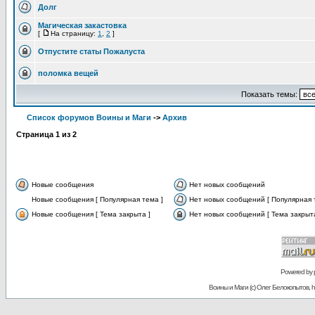
Долг
Магическая закастовка
[
На страницу:
1
,
2
]
Отпустите статы Пожалуста
поломка вещей
Показать темы:
Список форумов Воины и Маги
->
Архив
Страница
1
из
2
Новые сообщения
Нет новых сообщений
Новые сообщения [ Популярная тема ]
Нет новых сообщений [ Популярная 
Новые сообщения [ Тема закрыта ]
Нет новых сообщений [ Тема закрыта
Powered by
Воины и Маги (c) Олег Белокопытов, ht