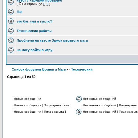
квест с наблами провален
[
На страницу:
1
,
2
]
баг
это баг или я туплю?
Технические работы
Проблема на квесте Замок мертвого мага
не могу войти в игру
Список форумов Воины и Маги
->
Технический
Страница
1
из
50
Новые сообщения
Нет новых сообщений
Новые сообщения [ Популярная тема ]
Нет новых сообщений [ Популярная 
Новые сообщения [ Тема закрыта ]
Нет новых сообщений [ Тема закрыта