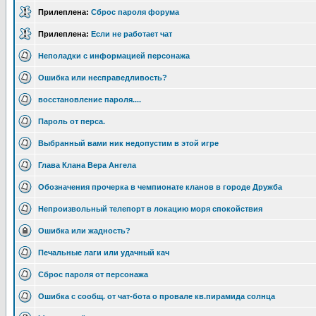
Прилеплена:
Сброс пароля форума
Прилеплена:
Если не работает чат
Неполадки с информацией персонажа
Ошибка или несправедливость?
восстановление пароля....
Пароль от перса.
Выбранный вами ник недопустим в этой игре
Глава Клана Вера Ангела
Обозначения прочерка в чемпионате кланов в городе Дружба
Непроизвольный телепорт в локацию моря спокойствия
Ошибка или жадность?
Печальные лаги или удачный кач
Сброс пароля от персонажа
Ошибка с сообщ. от чат-бота о провале кв.пирамида солнца