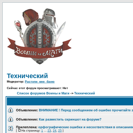
Технический
Модератор:
Растопи_мне_баню
Сейчас этот форум просматривают: Нет
Список форумов Воины и Маги
->
Технический
Объявление:
ВНИМАНИЕ ! Перед сообщением об ошибке прочитайте 
Объявление:
Как разместить скриншот на форуме?
Прилеплена:
орфографические ошибки и несоответствия в описания
[
На страницу:
1
...
23
,
24
,
25
]