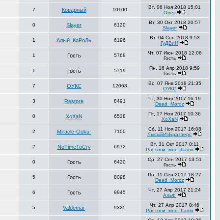
Вт, 06 Ноя 2018 15:01
7
Коварный
10100
Олег
Вт, 30 Окт 2018 20:57
0
Slayer
6120
Slayer
Вт, 04 Сен 2018 9:53
1
Алый_КоРоЛь
6196
ГуДВиН
Чт, 07 Июн 2018 12:06
1
Гость
5768
Гость
Пн, 16 Апр 2018 9:59
1
Гость
5719
Гость
Вс, 07 Янв 2018 21:35
7
ОУКС
12068
ОУКС
Чт, 30 Ноя 2017 16:19
3
Restore
8491
Dead_Moroz
Пт, 17 Ноя 2017 10:36
0
XoXaN
6538
XoXaN
Сб, 11 Ноя 2017 16:08
2
Miracle-Goku-
7100
ЛысыйИзБраззерс
Вт, 31 Окт 2017 0:11
2
NoTimeToCry
6972
Растопи_мне_баню
Ср, 27 Сен 2017 13:51
0
Гость
6420
Гость
Пн, 11 Сен 2017 18:27
5
Гость
8098
Dead_Moroz
Чт, 27 Апр 2017 21:24
6
Гость
9945
АльФ
Чт, 27 Апр 2017 8:46
5
Valdemar
9325
Растопи_мне_баню