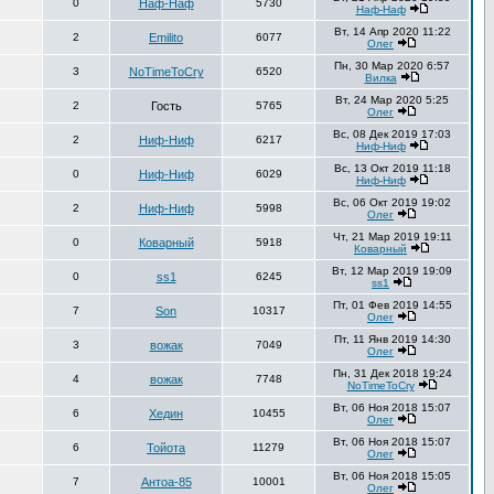
0
Наф-Наф
5730
Наф-Наф
Вт, 14 Апр 2020 11:22
2
Emilito
6077
Олег
Пн, 30 Мар 2020 6:57
3
NoTimeToCry
6520
Вилка
Вт, 24 Мар 2020 5:25
2
Гость
5765
Олег
Вс, 08 Дек 2019 17:03
2
Ниф-Ниф
6217
Ниф-Ниф
Вс, 13 Окт 2019 11:18
0
Ниф-Ниф
6029
Ниф-Ниф
Вс, 06 Окт 2019 19:02
2
Ниф-Ниф
5998
Олег
Чт, 21 Мар 2019 19:11
0
Коварный
5918
Коварный
Вт, 12 Мар 2019 19:09
0
ss1
6245
ss1
Пт, 01 Фев 2019 14:55
7
Son
10317
Олег
Пт, 11 Янв 2019 14:30
3
вожак
7049
Олег
Пн, 31 Дек 2018 19:24
4
вожак
7748
NoTimeToCry
Вт, 06 Ноя 2018 15:07
6
Хедин
10455
Олег
Вт, 06 Ноя 2018 15:07
6
Тойота
11279
Олег
Вт, 06 Ноя 2018 15:05
7
Антоа-85
10001
Олег