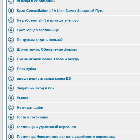
id вещи в её описании
Клан Constellation of A Lion Замок Звездный Путь
Не работает shift в планшете lenovo
Грот Горцев гостинница
По трупам ходить нельзя?
Штурм замка. Обновление формы
Смена иконки клана. Глава и вождь
Глюк кубка
прошу вернуть замки клана БВ
Защитный вход в бой
Рынок
Не видит цифр
Гость в гостинице
Гостиница и удалённый персонаж
Гостиница. Невозможно выгнать удалённого персонажа