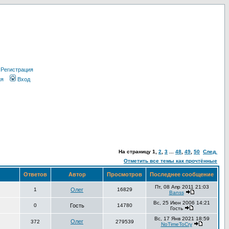
Регистрация
ия
Вход
На страницу
1
,
2
,
3
...
48
,
49
,
50
След.
Отметить все темы как прочтённые
Ответов
Автор
Просмотров
Последнее сообщение
Пт, 08 Апр 2011 21:03
1
Олег
16829
Banss
Вс, 25 Июн 2006 14:21
0
Гость
14780
Гость
Вс, 17 Янв 2021 18:59
Олег
372
279539
NoTimeToCry