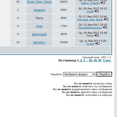
Ср, 12 Апр 2017 10:26
Исан_Саун_Тотал
24
34251
SweeT_PoisoN
Вс, 09 Апр 2017 20:13
1
Aquarion
6331
АльФ
Пт, 27 Янв 2017 23:48
6
Гость
9531
Растопи_мне_баню
Сб, 21 Янв 2017 15:30
4
Олег
7703
ЛысыйИзБраззерс
Ср, 18 Янв 2017 12:49
5
Шепчущий
9878
Гость
Ср, 11 Янв 2017 0:20
13
Ash-tray~
15184
Хедин
Часовой пояс: UTC + 3
На страницу
1
,
2
,
3
...
48
,
49
,
50
След.
Перейти:
Вы
не можете
начинать темы
Вы
не можете
отвечать на сообщения
Вы
не можете
редактировать свои сообщения
Вы
не можете
удалять свои сообщения
Вы
не можете
голосовать в опросах