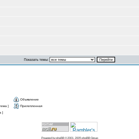
Показать темы:
Объявление
тема ]
Прилепленная
 ]
Powered by
phpBB
© 2001, 2005 phpBB Group