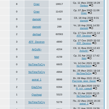
Ср, 11 Июн 2008 16:28
8
Олег
18617
Пифон
Ср, 07 Дек 2005 11:06
0
Олег
11420
Олег
Сб, 18 Апр 2026 9:31
0
damokl
318
damokl
Чт, 16 Апр 2026 14:50
0
damokl
288
damokl
Ср, 17 Сен 2025 21:12
2
derhad
60583
ATF_Dextron
Ср, 17 Сен 2025 20:32
3
ATF_Dextron
4890
ATF_Dextron
Сб, 11 Фев 2023 12:43
0
ArGoN~
4204
ArGoN~
Ср, 31 Авг 2022 17:42
0
fidel
4159
fidel
Чт, 14 Окт 2021 20:38
0
NoTimeToCry
6605
NoTimeToCry
Вс, 25 Июл 2021 19:16
0
NoTimeToCry
4994
NoTimeToCry
Вт, 09 Мар 2021 20:41
7
astral_1
8896
Растопи_мне_баню
Вт, 22 Дек 2020 19:52
2
GlaZZgo
6394
Я_тот_самый
Пт, 21 Авг 2020 23:15
1
Qashqai
5323
NoTimeToCry
Пн, 22 Июн 2020 16:33
1
NoTimeToCry
5278
astral_1
Вт, 21 Апр 2020 19:59