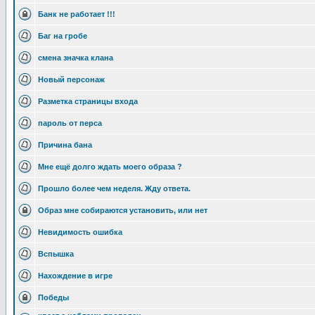
Банк не работает !!!
Баг на гробе
смена значка клана
Новый персонаж
Разметка страницы входа
пароль от перса
Причина бана
Мне ещё долго ждать моего образа ?
Прошло более чем неделя. Жду ответа.
Образ мне собираются установить, или нет
Невидимость ошибка
Вспышка
Нахождение в игре
Победы