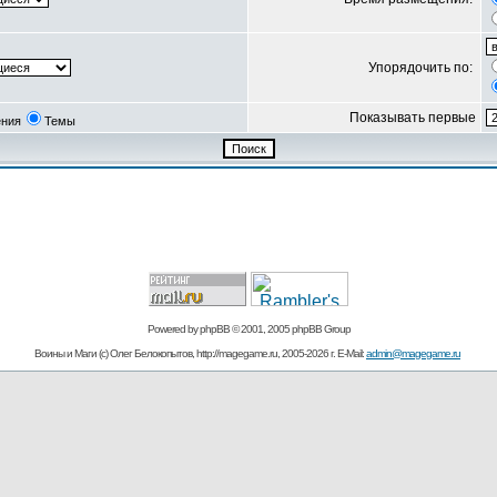
Упорядочить по:
Показывать первые
ния
Темы
Powered by
phpBB
© 2001, 2005 phpBB Group
Воины и Маги (c) Олег Белокопытов, http://magegame.ru, 2005-2026 г. E-Mail:
admin@magegame.ru