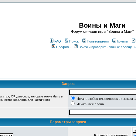
Воины и Маги
Форум он-лайн игры "Воины и Маги"
FAQ
Поиск
Пользователи
Группы
Профиль
Войти и проверить личные сообщен
Запрос
ьтатах,
OR
для слов, которые могут быть в
Искать любое слово/поиск с языком 
 качестве шаблона для частичного
Искать все слова
Параметры запроса
Время размещения: