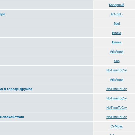
Коварный
гре
ArGoN~
fidel
Вилка
Вилка
ArhAngel
Son
NoTimeToCry
ArhAngel
ов в городе Дружба
NoTimeToCry
NoTimeToCry
NoTimeToCry
я спокойствия
NoTimeToCry
СуМрак