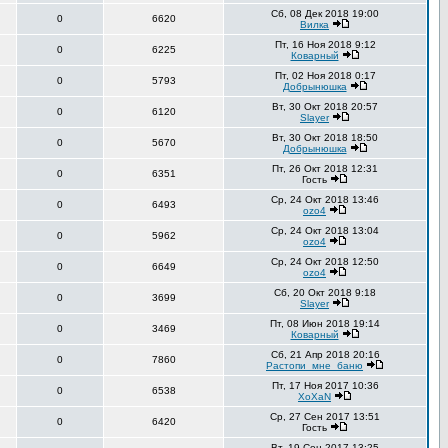
Сб, 08 Дек 2018 19:00
0
6620
Вилка
Пт, 16 Ноя 2018 9:12
0
6225
Коварный
Пт, 02 Ноя 2018 0:17
0
5793
Добрынюшка
Вт, 30 Окт 2018 20:57
0
6120
Slayer
Вт, 30 Окт 2018 18:50
0
5670
Добрынюшка
Пт, 26 Окт 2018 12:31
0
6351
Гость
Ср, 24 Окт 2018 13:46
0
6493
ozo4
Ср, 24 Окт 2018 13:04
0
5962
ozo4
Ср, 24 Окт 2018 12:50
0
6649
ozo4
Сб, 20 Окт 2018 9:18
0
3699
Slayer
Пт, 08 Июн 2018 19:14
0
3469
Коварный
Сб, 21 Апр 2018 20:16
0
7860
Растопи_мне_баню
Пт, 17 Ноя 2017 10:36
0
6538
XoXaN
Ср, 27 Сен 2017 13:51
0
6420
Гость
Вт, 19 Сен 2017 13:25