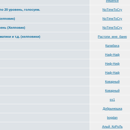
Influence
по 20 уровень, голосуем.
NoTimeToCry
Хелповик)
NoTimeToCry
вень (Хелповик)
NoTimeToCry
матики и т.д. (хелповики)
Растопи_мне_баню
Калабаха
Наф-Наф
Ниф-Ниф
Наф-Наф
Коварный
Коварный
ss1
Добрынюшка
bogdan
Алый_КоРоЛь