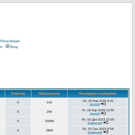
Регистрация
ия
Вход
Ответов
Просмотров
Последнее сообщение
Сб, 18 Апр 2026 9:31
0
318
damokl
Чт, 16 Апр 2026 14:50
0
288
damokl
Пн, 04 Дек 2023 22:05
0
20988
Коварный
Пн, 25 Сен 2023 9:58
0
3998
Коварный