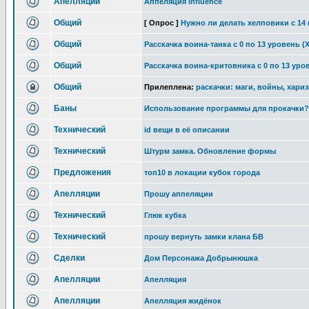
Апелляции
Аппеляция Influence
Общий
[ Опрос ]
Нужно ли делать хелповики с 14 
Общий
Расскачка воина-танка с 0 по 13 уровень (
Общий
Расскачка воина-критовника с 0 по 13 уро
Общий
Прилеплена:
раскачки: маги, войны, хариз
Баны
Использование программы для прокачки?
Технический
id вещи в её описании
Технический
Штурм замка. Обновление формы
Предложения
топ10 в локации кубок города
Апелляции
Прошу аппеляции
Технический
Глюк кубка
Технический
прошу вернуть замки клана БВ
Сделки
Дом Персонажа Добрынюшка
Апелляции
Апелляция
Апелляции
Апелляция жидёнок