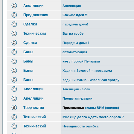
Апелляции
Апелляция
Предложения
Свежие идеи !!!
Сделки
передача дома!
Технический
Баг на гробе
Сделки
Передача дома?
Баны
автоматизация
Баны
кач с прогой Печалька
Баны
Хедин и Золотой - программа
Баны
Хедин и MaRiK - изпользая прогру
Апелляции
Апеляция на бан
Апелляции
Прошу аппеляции
Творчество
Прилеплена:
клипы ВИМ (список)
Технический
Мне ещё долго ждать моего образа ?
Технический
Невидимость ошибка