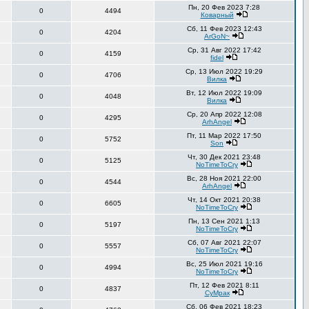
Пн, 20 Фев 2023 7:28
0
4494
Коварный
Сб, 11 Фев 2023 12:43
0
4204
ArGoN~
Ср, 31 Авг 2022 17:42
0
4159
fidel
Ср, 13 Июл 2022 19:29
0
4706
Вилка
Вт, 12 Июл 2022 19:09
0
4048
Вилка
Ср, 20 Апр 2022 12:08
0
4295
ArhAngel
Пт, 11 Мар 2022 17:50
0
5752
Son
Чт, 30 Дек 2021 23:48
0
5125
NoTimeToCry
Вс, 28 Ноя 2021 22:00
0
4544
ArhAngel
Чт, 14 Окт 2021 20:38
0
6605
NoTimeToCry
Пн, 13 Сен 2021 1:13
0
5197
NoTimeToCry
Сб, 07 Авг 2021 22:07
0
5557
NoTimeToCry
Вс, 25 Июл 2021 19:16
0
4994
NoTimeToCry
Пт, 12 Фев 2021 8:11
0
4837
СуМрак
Сб, 06 Фев 2021 18:23