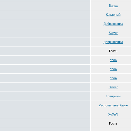
Вилка
Коварный
Добрынюшка
Slayer
Добрынюшка
Гость
ozo4
ozo4
ozo4
Slayer
Коварный
Растопи_мне_баню
XoXaN
Гость