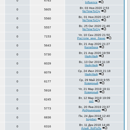
0
4763
Influence
Вт, 03 Ноя 2020 2:53
0
5605
NoTimeToCry
Вс, 01 Ноя 2020 15:47
0
5560
NoTimeToCry
Вс, 25 Окт 2020 21:46
0
5557
NoTimeToCry
Чт, 10 Сен 2020 21:50
0
7153
Растопи_мне_баню
Вт, 21 Апр 2020 21:27
0
5643
Калабаха
Вт, 21 Апр 2020 19:59
0
5730
Наф-Наф
Вс, 13 Окт 2019 11:18
0
6029
Ниф-Ниф
Ср, 24 Июл 2019 21:18
0
6079
Наф-Наф
Ср, 29 Май 2019 9:55
0
6177
Коварный
Чт, 21 Мар 2019 19:11
0
5918
Коварный
Вт, 12 Мар 2019 19:09
0
6245
ss1
Вс, 20 Янв 2019 23:37
0
5773
Добрынюшка
Пн, 24 Дек 2018 12:40
0
6836
bogdan
Вт, 11 Дек 2018 14:46
0
6316
Алый_КоРоЛь