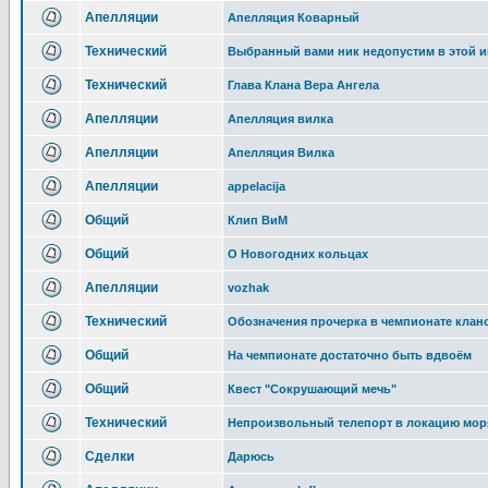
Апелляции
Апелляция Коварный
Технический
Выбранный вами ник недопустим в этой и
Технический
Глава Клана Вера Ангела
Апелляции
Апелляция вилка
Апелляции
Апелляция Вилка
Апелляции
appelacija
Общий
Клип ВиМ
Общий
О Новогодних кольцах
Апелляции
vozhak
Технический
Обозначения прочерка в чемпионате клан
Общий
На чемпионате достаточно быть вдвоём
Общий
Квест "Сокрушающий мечь"
Технический
Непроизвольный телепорт в локацию мор
Сделки
Дарюсь