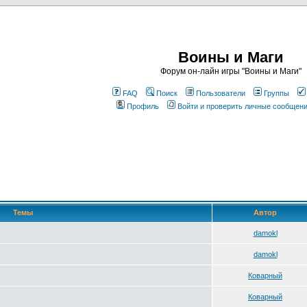
Воины и Маги
Форум он-лайн игры "Воины и Маги"
FAQ
Поиск
Пользователи
Группы
Профиль
Войти и проверить личные сообщен
Темы
Автор
damokl
damokl
Коварный
Коварный