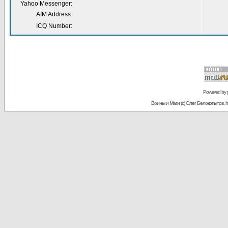
Yahoo Messenger:
AIM Address:
ICQ Number:
Powered by
Воины и Маги (c) Олег Белокопытов, ht