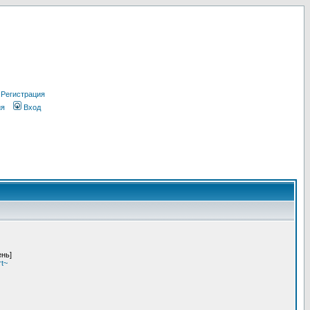
Регистрация
ия
Вход
ень]
t~