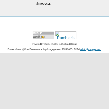
Интересы:
Powered by
phpBB
© 2001, 2005 phpBB Group
Воины и Маги (c) Олег Белокопытов, http://magegame.ru, 2005-2026 г. E-Mail:
admin@magegame.ru