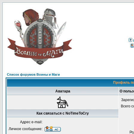
Список форумов Воины и Маги
Профиль по
Аватара
О польз
Зареги
Всего 
Как связаться с NoTimeToCry
Адрес e-mail:
Личное сообщение:
Ро