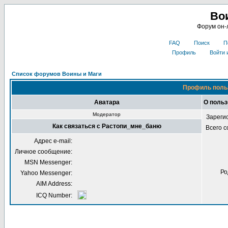
Во
Форум он-
FAQ
Поиск
П
Профиль
Войти 
Список форумов Воины и Маги
Профиль поль
Аватара
О поль
Модератор
Зареги
Как связаться с Растопи_мне_баню
Всего 
Адрес e-mail:
Личное сообщение:
MSN Messenger:
Ро
Yahoo Messenger:
AIM Address:
ICQ Number: