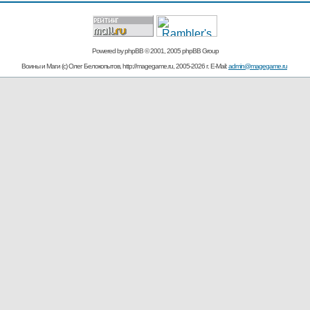
Powered by
phpBB
© 2001, 2005 phpBB Group
Воины и Маги (c) Олег Белокопытов, http://magegame.ru, 2005-2026 г. E-Mail:
admin@magegame.ru