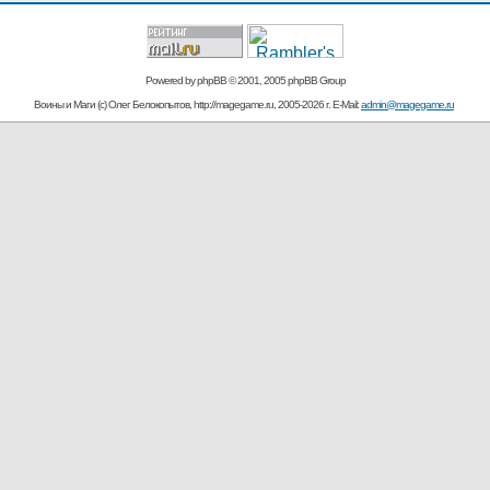
Powered by
phpBB
© 2001, 2005 phpBB Group
Воины и Маги (c) Олег Белокопытов, http://magegame.ru, 2005-2026 г. E-Mail:
admin@magegame.ru