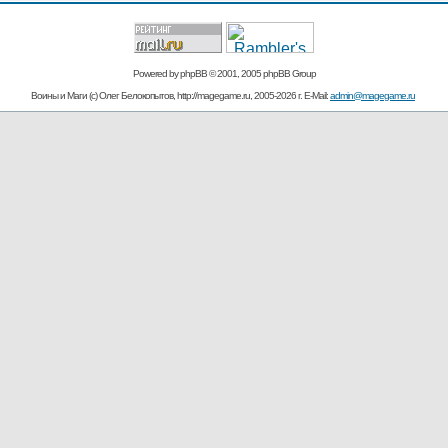
Powered by
phpBB
© 2001, 2005 phpBB Group
Воины и Маги (c) Олег Белокопытов, http://magegame.ru, 2005-2026 г. E-Mail:
admin@magegame.ru