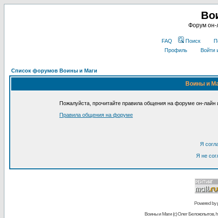
Во
Форум он-
FAQ
Поиск
П
Профиль
Войти 
Список форумов Воины и Маги
Воины и Ма
Пожалуйста, прочитайте правила общения на форуме он-лайн и
Правила общения на форуме
Я согл
Я не сог
Powered by
Воины и Маги (c) Олег Белокопытов, ht