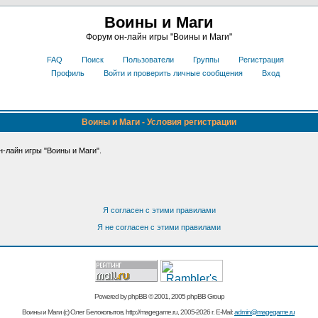
Воины и Маги
Форум он-лайн игры "Воины и Маги"
FAQ
Поиск
Пользователи
Группы
Регистрация
Профиль
Войти и проверить личные сообщения
Вход
Воины и Маги - Условия регистрации
-лайн игры "Воины и Маги".
Я согласен с этими правилами
Я не согласен с этими правилами
Powered by
phpBB
© 2001, 2005 phpBB Group
Воины и Маги (c) Олег Белокопытов, http://magegame.ru, 2005-2026 г. E-Mail:
admin@magegame.ru