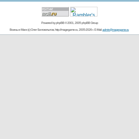
Powered by
phpBB
© 2001, 2005 phpBB Group
Воины и Маги (c) Олег Белокопытов, http://magegame.ru, 2005-2026 г. E-Mail:
admin@magegame.ru