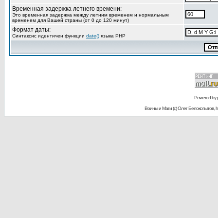
Временная задержка летнего времени:
Это временная задержка между летним временем и нормальным
временем для Вашей страны (от 0 до 120 минут)
Формат даты:
Синтаксис идентичен функции
date()
языка PHP
Powered by
Воины и Маги (c) Олег Белокопытов, ht