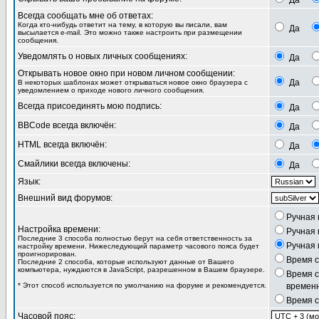
Да
Всегда сообщать мне об ответах:
Когда кто-нибудь ответит на тему, в которую вы писали, вам
Да
высылается e-mail. Это можно также настроить при размещении
сообщения.
Уведомлять о новых личных сообщениях:
Да
Открывать новое окно при новом личном сообщении:
Да
В некоторых шаблонах может открываться новое окно браузера с
уведомлением о приходе нового личного сообщения.
Всегда присоединять мою подпись:
Да
BBCode всегда включён:
Да
HTML всегда включён:
Да
Смайлики всегда включены:
Да
Язык:
Внешний вид форумов:
Ручная 
Настройка времени:
Ручная 
Последние 3 способа полностью берут на себя ответственность за
Ручная 
настройку времени. Нижеследующий параметр часового пояса будет
проигнорирован.
Время с
Последние 2 способа, которые используют данные от Вашего
компьютера, нуждаются в JavaScript, разрешенном в Вашем браузере.
Время с
* Этот способ используется по умолчанию на форуме и рекомендуется.
временн
Время 
Часовой пояс: