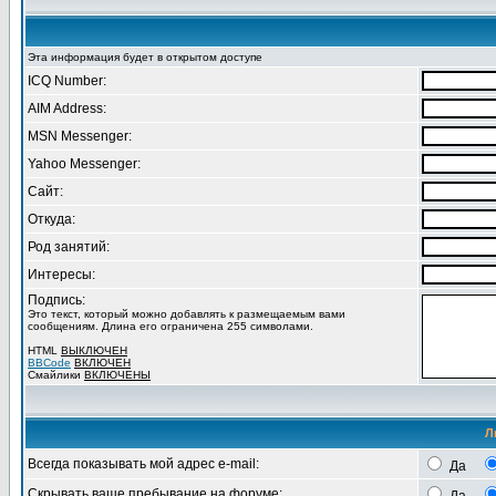
Эта информация будет в открытом доступе
ICQ Number:
AIM Address:
MSN Messenger:
Yahoo Messenger:
Сайт:
Откуда:
Род занятий:
Интересы:
Подпись:
Это текст, который можно добавлять к размещаемым вами
сообщениям. Длина его ограничена 255 символами.
HTML
ВЫКЛЮЧЕН
BBCode
ВКЛЮЧЕН
Смайлики
ВКЛЮЧЕНЫ
Л
Всегда показывать мой адрес e-mail:
Да
Скрывать ваше пребывание на форуме: