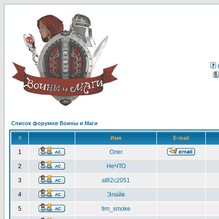
Список форумов Воины и Маги
#
Имя
E-mail
1
Олег
2
НеЧТО
3
at82c2051
4
Элайв
5
tim_smoke