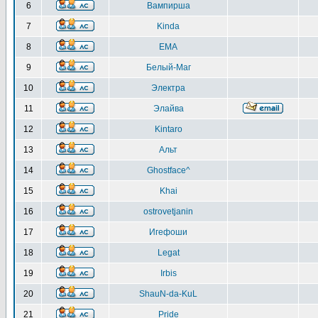
6
Вампирша
7
Kinda
8
EMA
9
Белый-Маг
10
Электра
11
Элайва
12
Kintaro
13
Альт
14
Ghostface^
15
Khai
16
ostrovetjanin
17
Игефоши
18
Legat
19
Irbis
20
ShauN-da-KuL
21
Pride