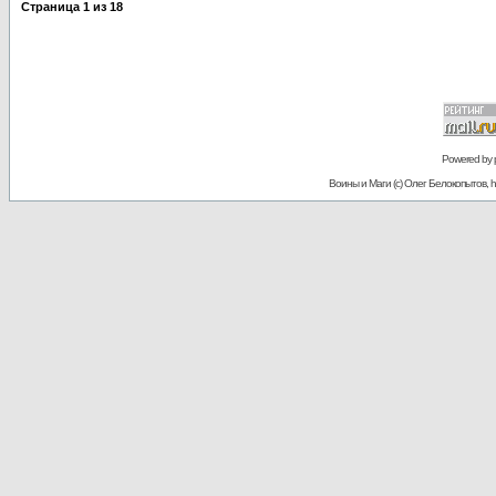
Страница
1
из
18
Powered by
Воины и Маги (c) Олег Белокопытов, ht