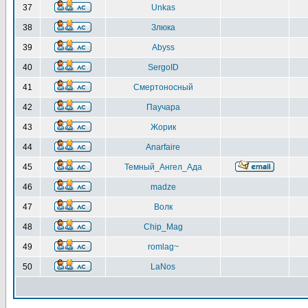
37
Unkas
38
Злюка
39
Abyss
40
SergoID
41
Смертоносный
42
Паучара
43
Жорик
44
Anarfaire
45
Темный_Ангел_Ада
46
madze
47
Волк
48
Chip_Mag
49
romlag~
50
LaNos