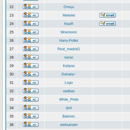
22
Отецъ
23
Mekelel
24
HaaR
25
Mnemonic
26
Harry-Potter
27
Real_madrid1
28
пегас
29
Kalipso
30
Dahaka~
31
Logo
32
vadbas
33
White_Pride
34
iprit
35
Bakinec
36
aleksander