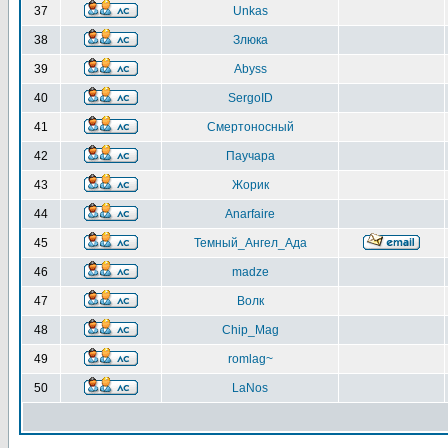
37
Unkas
38
Злюка
39
Abyss
40
SergoID
41
Смертоносный
42
Паучара
43
Жорик
44
Anarfaire
45
Темный_Ангел_Ада
46
madze
47
Волк
48
Chip_Mag
49
romlag~
50
LaNos