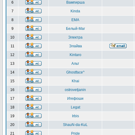
6
Вампирша
7
Kinda
8
EMA
9
Белый-Маг
10
Электра
11
Элайва
12
Kintaro
13
Альт
14
Ghostface^
15
Khai
16
ostrovetjanin
17
Игефоши
18
Legat
19
Irbis
20
ShauN-da-KuL
21
Pride