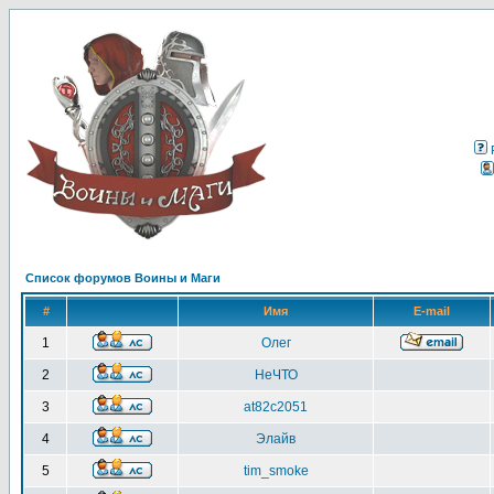
Список форумов Воины и Маги
#
Имя
E-mail
1
Олег
2
НеЧТО
3
at82c2051
4
Элайв
5
tim_smoke