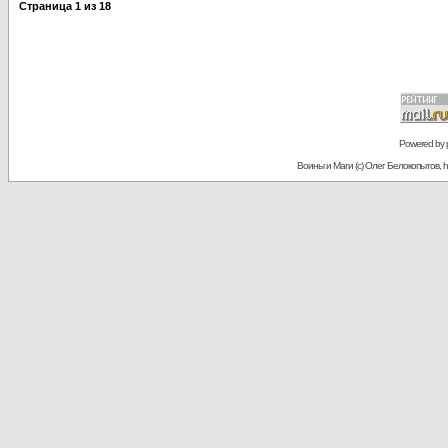
Страница
1
из
18
Powered by
Воины и Маги (c) Олег Белокопытов, ht