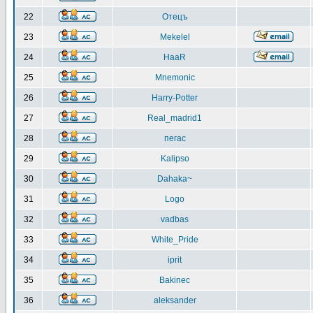
22
Отецъ
23
Mekelel
24
HaaR
25
Mnemonic
26
Harry-Potter
27
Real_madrid1
28
пегас
29
Kalipso
30
Dahaka~
31
Logo
32
vadbas
33
White_Pride
34
iprit
35
Bakinec
36
aleksander