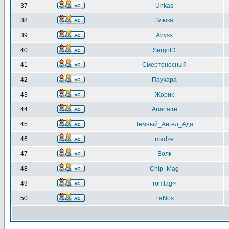
37
Unkas
38
Злюка
39
Abyss
40
SergoID
41
Смертоносный
42
Паучара
43
Жорик
44
Anarfaire
45
Темный_Ангел_Ада
46
madze
47
Волк
48
Chip_Mag
49
romlag~
50
LaNos