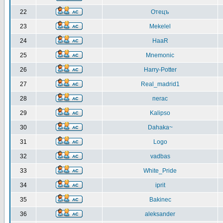
22
Отецъ
23
Mekelel
24
HaaR
25
Mnemonic
26
Harry-Potter
27
Real_madrid1
28
пегас
29
Kalipso
30
Dahaka~
31
Logo
32
vadbas
33
White_Pride
34
iprit
35
Bakinec
36
aleksander