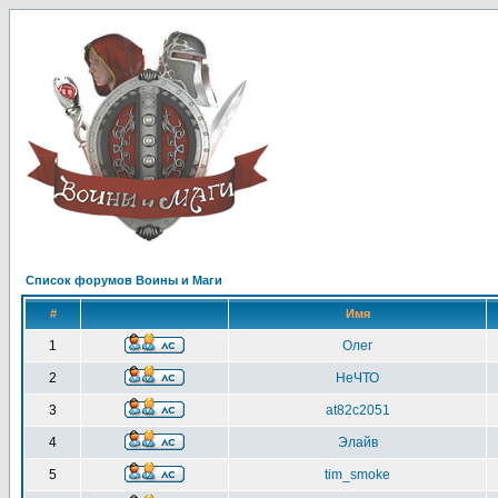
Список форумов Воины и Маги
#
Имя
1
Олег
2
НеЧТО
3
at82c2051
4
Элайв
5
tim_smoke