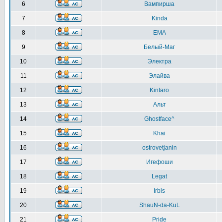
6
Вампирша
7
Kinda
8
EMA
9
Белый-Маг
10
Электра
11
Элайва
12
Kintaro
13
Альт
14
Ghostface^
15
Khai
16
ostrovetjanin
17
Игефоши
18
Legat
19
Irbis
20
ShauN-da-KuL
21
Pride