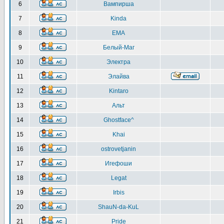
6
Вампирша
7
Kinda
8
EMA
9
Белый-Маг
10
Электра
11
Элайва
12
Kintaro
13
Альт
14
Ghostface^
15
Khai
16
ostrovetjanin
17
Игефоши
18
Legat
19
Irbis
20
ShauN-da-KuL
21
Pride