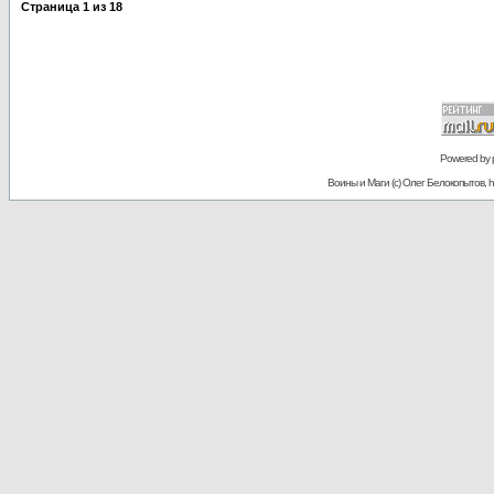
Страница
1
из
18
Powered by
Воины и Маги (c) Олег Белокопытов, ht