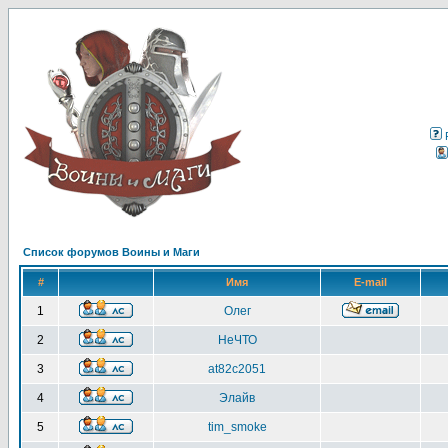
Список форумов Воины и Маги
#
Имя
E-mail
1
Олег
2
НеЧТО
3
at82c2051
4
Элайв
5
tim_smoke