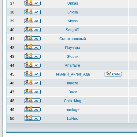
37
Unkas
38
Злюка
39
Abyss
40
SergoID
41
Смертоносный
42
Паучара
43
Жорик
44
Anarfaire
45
Темный_Ангел_Ада
46
madze
47
Волк
48
Chip_Mag
49
romlag~
50
LaNos