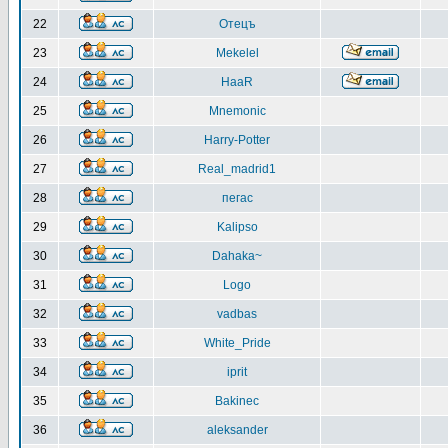
22
Отецъ
23
Mekelel
24
HaaR
25
Mnemonic
26
Harry-Potter
27
Real_madrid1
28
пегас
29
Kalipso
30
Dahaka~
31
Logo
32
vadbas
33
White_Pride
34
iprit
35
Bakinec
36
aleksander