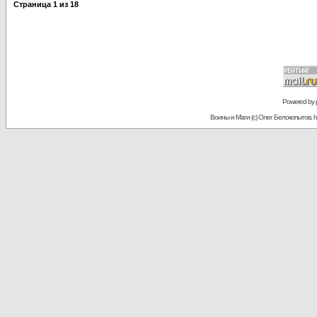
Страница
1
из
18
Powered by
Воины и Маги (c) Олег Белокопытов, ht