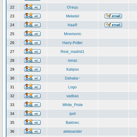
22
Отецъ
23
Mekelel
24
HaaR
25
Mnemonic
26
Harry-Potter
27
Real_madrid1
28
пегас
29
Kalipso
30
Dahaka~
31
Logo
32
vadbas
33
White_Pride
34
iprit
35
Bakinec
36
aleksander