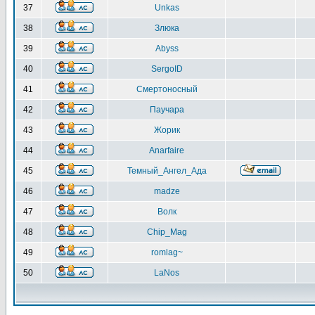
37
Unkas
38
Злюка
39
Abyss
40
SergoID
41
Смертоносный
42
Паучара
43
Жорик
44
Anarfaire
45
Темный_Ангел_Ада
46
madze
47
Волк
48
Chip_Mag
49
romlag~
50
LaNos