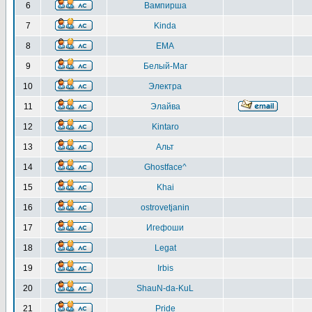
6
Вампирша
7
Kinda
8
EMA
9
Белый-Маг
10
Электра
11
Элайва
12
Kintaro
13
Альт
14
Ghostface^
15
Khai
16
ostrovetjanin
17
Игефоши
18
Legat
19
Irbis
20
ShauN-da-KuL
21
Pride