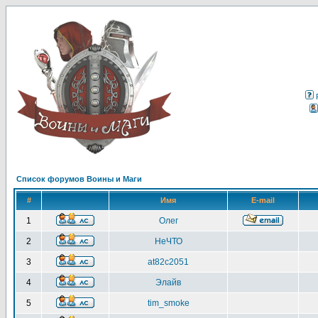
Список форумов Воины и Маги
#
Имя
E-mail
1
Олег
2
НеЧТО
3
at82c2051
4
Элайв
5
tim_smoke