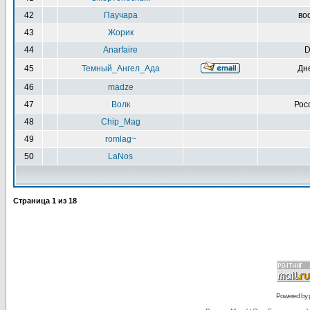
42
Паучара
воо
43
Жорик
44
Anarfaire
D
45
Темный_Ангел_Ада
Дн
46
madze
47
Волк
Рос
48
Chip_Mag
49
romlag~
50
LaNos
Страница
1
из
18
Powered by