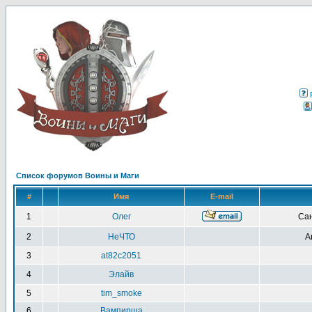
Список форумов Воины и Маги
#
Имя
E-mail
1
Олег
Сан
2
НеЧТО
A
3
at82c2051
4
Элайв
5
tim_smoke
6
Вампирша