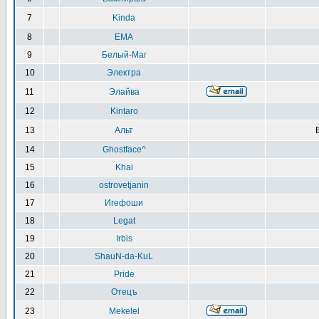
7
Kinda
8
EMA
9
Белый-Маг
10
Электра
11
Элайва
12
Kintaro
13
Альт
14
Ghostface^
15
Khai
16
ostrovetjanin
17
Игефоши
18
Legat
19
Irbis
20
ShauN-da-KuL
21
Pride
22
Отецъ
23
Mekelel