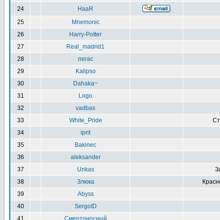
24
HaaR
25
Mnemonic
26
Harry-Potter
27
Real_madrid1
28
пегас
29
Kalipso
30
Dahaka~
31
Logo
32
vadbas
33
White_Pride
Ст
34
iprit
35
Bakinec
36
aleksander
37
Unkas
З
38
Злюка
Красн
39
Abyss
40
SergoID
41
Смертоносный