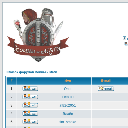
Список форумов Воины и Маги
#
Имя
E-mail
1
Олег
2
НеЧТО
3
at82c2051
4
Элайв
5
tim_smoke