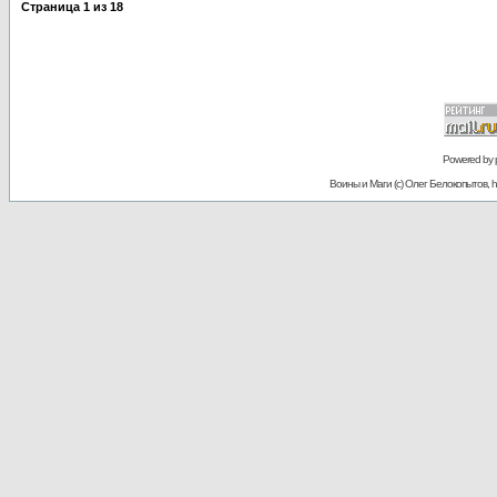
Страница
1
из
18
Powered by
Воины и Маги (c) Олег Белокопытов, ht