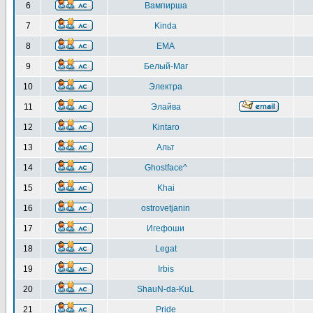
6
Вампирша
7
Kinda
8
EMA
9
Белый-Маг
10
Электра
11
Элайва
12
Kintaro
13
Альт
14
Ghostface^
15
Khai
16
ostrovetjanin
17
Игефоши
18
Legat
19
Irbis
20
ShauN-da-KuL
21
Pride