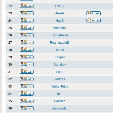
22
Отецъ
23
Mekelel
24
HaaR
25
Mnemonic
26
Harry-Potter
27
Real_madrid1
28
пегас
29
Kalipso
30
Dahaka~
31
Logo
32
vadbas
33
White_Pride
34
iprit
35
Bakinec
36
aleksander