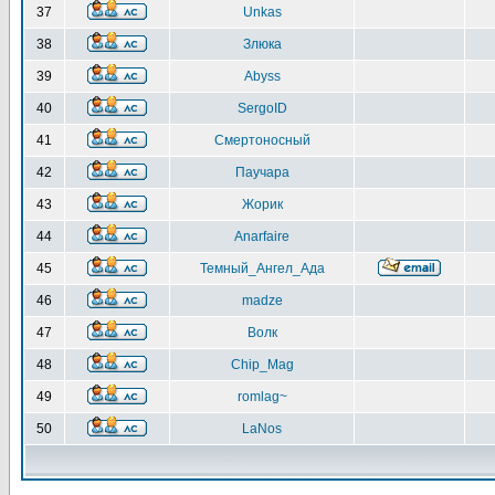
37
Unkas
38
Злюка
39
Abyss
40
SergoID
41
Смертоносный
42
Паучара
43
Жорик
44
Anarfaire
45
Темный_Ангел_Ада
46
madze
47
Волк
48
Chip_Mag
49
romlag~
50
LaNos