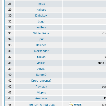
28
пегас
29
Kalipso
30
Dahaka~
31
Logo
32
vadbas
33
White_Pride
Ст
34
iprit
35
Bakinec
36
aleksander
37
Unkas
З
38
Злюка
Красн
39
Abyss
40
SergoID
41
Смертоносный
42
Паучара
воо
43
Жорик
44
Anarfaire
D
45
Темный_Ангел_Ада
Дн