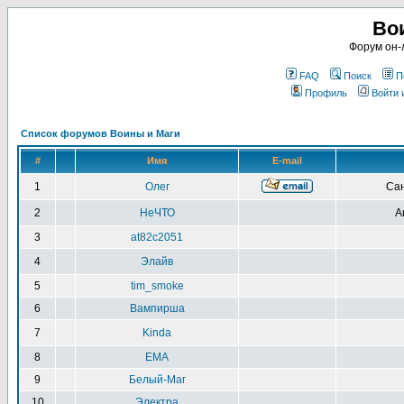
Во
Форум он-
FAQ
Поиск
П
Профиль
Войти 
Список форумов Воины и Маги
#
Имя
E-mail
1
Олег
Сан
2
НеЧТО
A
3
at82c2051
4
Элайв
5
tim_smoke
6
Вампирша
7
Kinda
8
EMA
9
Белый-Маг
10
Электра