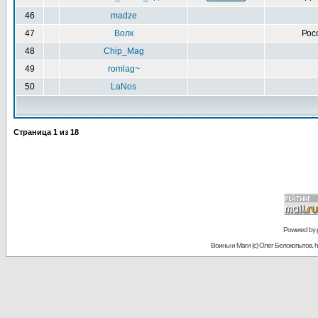
46
madze
47
Волк
Рос
48
Chip_Mag
49
romlag~
50
LaNos
Страница
1
из
18
Powered by
Воины и Маги (c) Олег Белокопытов, ht