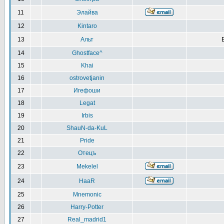
11
Элайва
12
Kintaro
13
Альт
14
Ghostface^
15
Khai
16
ostrovetjanin
17
Игефоши
18
Legat
19
Irbis
20
ShauN-da-KuL
21
Pride
22
Отецъ
23
Mekelel
24
HaaR
25
Mnemonic
26
Harry-Potter
27
Real_madrid1