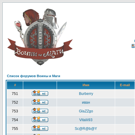
Список форумов Воины и Маги
#
Имя
E-mail
751
Burberry
752
иван
753
GlaZZgo
754
Vitalii93
755
Sc@R@b@Y