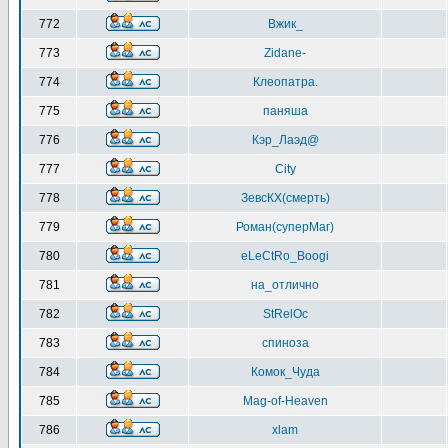
772
Вжик_
773
Zidane-
774
Клеопатра.
775
паняша
776
Кэр_Лаэд@
777
City
778
ЗевсКХ(смерть)
779
Роман(суперМаг)
780
eLeCtRo_Boogi
781
на_отлично
782
StRelOc
783
спиноза
784
Комок_Чуда
785
Mag-of-Heaven
786
xlam