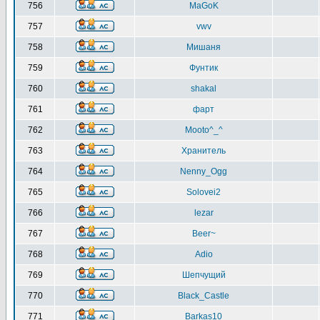
756
MaGoK
757
vwv
758
Мишаня
759
Фунтик
760
shakal
761
фарт
762
Mooto^_^
763
Хранитель
764
Nenny_Ogg
765
Solovei2
766
lezar
767
Beer~
768
Adio
769
Шепчущий
770
Black_Castle
771
Barkas10