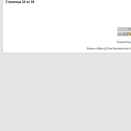
Страница
16
из
18
Powered by
Воины и Маги (c) Олег Белокопытов, ht