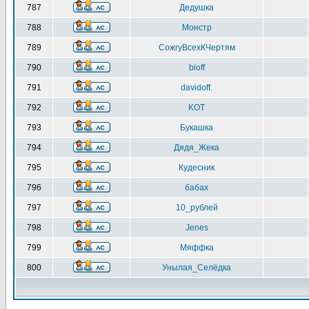
787
Дедушка
788
Монстр
789
СожгуВсехКЧертям
790
bioff
791
davidoff.
792
KOT
793
Букашка
794
Дядя_Жека
795
Кудесник
796
бабах
797
10_рублей
798
Jenes
799
Мяффка
800
Унылая_Селёдка