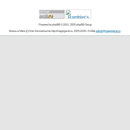
Powered by
phpBB
© 2001, 2005 phpBB Group
Воины и Маги (c) Олег Белокопытов, http://magegame.ru, 2005-2026 г. E-Mail:
admin@magegame.ru