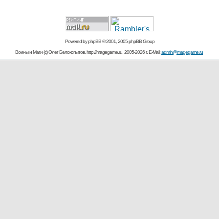
Powered by
phpBB
© 2001, 2005 phpBB Group
Воины и Маги (c) Олег Белокопытов, http://magegame.ru, 2005-2026 г. E-Mail:
admin@magegame.ru