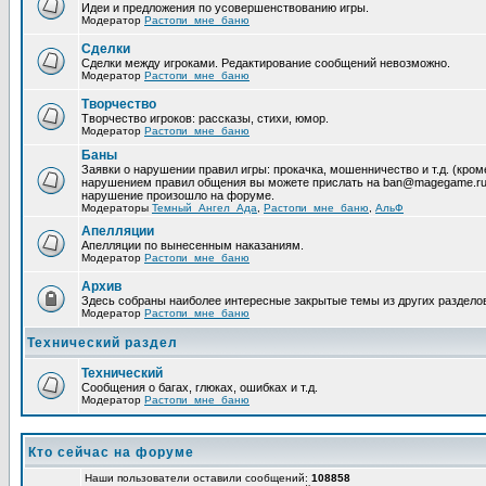
Идеи и предложения по усовершенствованию игры.
Модератор
Растопи_мне_баню
Сделки
Сделки между игроками. Редактирование сообщений невозможно.
Модератор
Растопи_мне_баню
Творчество
Творчество игроков: рассказы, стихи, юмор.
Модератор
Растопи_мне_баню
Баны
Заявки о нарушении правил игры: прокачка, мошенничество и т.д. (кр
нарушением правил общения вы можете прислать на ban@magegame.ru 
нарушение произошло на форуме.
Модераторы
Темный_Ангел_Ада
,
Растопи_мне_баню
,
АльФ
Апелляции
Апелляции по вынесенным наказаниям.
Модератор
Растопи_мне_баню
Архив
Здесь собраны наиболее интересные закрытые темы из других раздело
Модератор
Растопи_мне_баню
Технический раздел
Технический
Сообщения о багах, глюках, ошибках и т.д.
Модератор
Растопи_мне_баню
Кто сейчас на форуме
Наши пользователи оставили сообщений:
108858