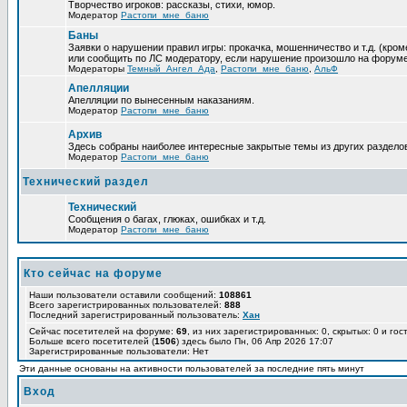
Творчество игроков: рассказы, стихи, юмор.
Модератор
Растопи_мне_баню
Баны
Заявки о нарушении правил игры: прокачка, мошенничество и т.д. (к
или сообщить по ЛС модератору, если нарушение произошло на форуме
Модераторы
Темный_Ангел_Ада
,
Растопи_мне_баню
,
АльФ
Апелляции
Апелляции по вынесенным наказаниям.
Модератор
Растопи_мне_баню
Архив
Здесь собраны наиболее интересные закрытые темы из других раздело
Модератор
Растопи_мне_баню
Технический раздел
Технический
Сообщения о багах, глюках, ошибках и т.д.
Модератор
Растопи_мне_баню
Кто сейчас на форуме
Наши пользователи оставили сообщений:
108861
Всего зарегистрированных пользователей:
888
Последний зарегистрированный пользователь:
Хан
Сейчас посетителей на форуме:
69
, из них зарегистрированных: 0, скрытых: 0 и го
Больше всего посетителей (
1506
) здесь было Пн, 06 Апр 2026 17:07
Зарегистрированные пользователи: Нет
Эти данные основаны на активности пользователей за последние пять минут
Вход