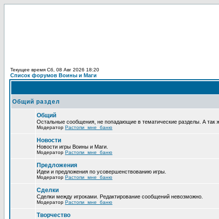
Текущее время Сб, 08 Авг 2026 18:20
Список форумов Воины и Маги
Общий раздел
Общий
Остальные сообщения, не попадающие в тематические разделы. А так 
Модератор
Растопи_мне_баню
Новости
Новости игры Воины и Маги.
Модератор
Растопи_мне_баню
Предложения
Идеи и предложения по усовершенствованию игры.
Модератор
Растопи_мне_баню
Сделки
Сделки между игроками. Редактирование сообщений невозможно.
Модератор
Растопи_мне_баню
Творчество