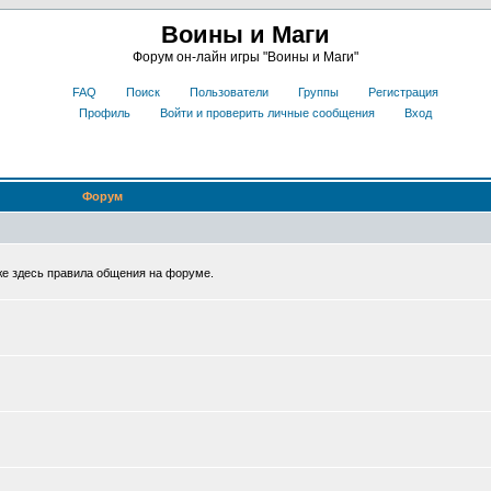
Воины и Маги
Форум он-лайн игры "Воины и Маги"
FAQ
Поиск
Пользователи
Группы
Регистрация
Профиль
Войти и проверить личные сообщения
Вход
Форум
же здесь правила общения на форуме.