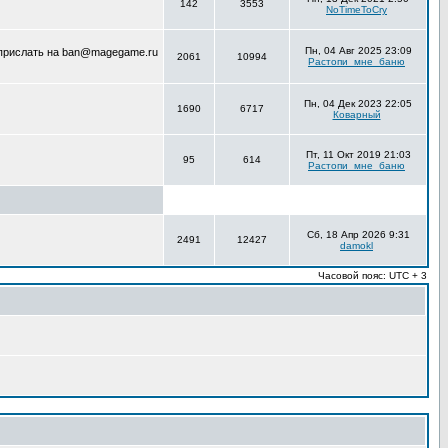
142
3553
NoTimeToCry
Пн, 04 Авг 2025 23:09
 прислать на ban@magegame.ru
2061
10994
Растопи_мне_баню
Пн, 04 Дек 2023 22:05
1690
6717
Коварный
Пт, 11 Окт 2019 21:03
95
614
Растопи_мне_баню
Сб, 18 Апр 2026 9:31
2491
12427
damokl
Часовой пояс: UTC + 3