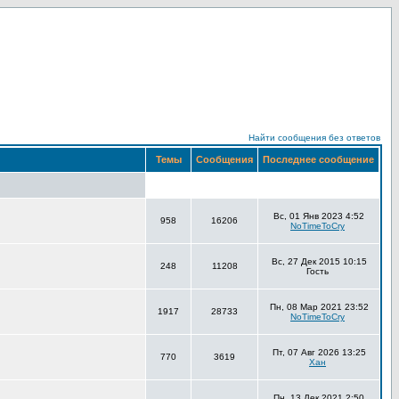
Найти сообщения без ответов
Темы
Сообщения
Последнее сообщение
Вс, 01 Янв 2023 4:52
958
16206
NoTimeToCry
Вс, 27 Дек 2015 10:15
248
11208
Гость
Пн, 08 Мар 2021 23:52
1917
28733
NoTimeToCry
Пт, 07 Авг 2026 13:25
770
3619
Хан
Пн, 13 Дек 2021 2:50