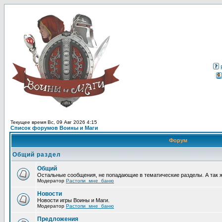
Текущее время Вс, 09 Авг 2026 4:15
Список форумов Воины и Маги
Форум
Общий раздел
Общий
Остальные сообщения, не попадающие в тематические разделы. А так 
Модератор
Растопи_мне_баню
Новости
Новости игры Воины и Маги.
Модератор
Растопи_мне_баню
Предложения