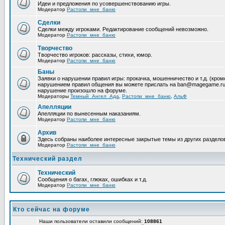
Идеи и предложения по усовершенствованию игры.
Модератор
Растопи_мне_баню
Сделки
Сделки между игроками. Редактирование сообщений невозможно.
Модератор
Растопи_мне_баню
Творчество
Творчество игроков: рассказы, стихи, юмор.
Модератор
Растопи_мне_баню
Баны
Заявки о нарушении правил игры: прокачка, мошенничество и т.д. (кр
нарушением правил общения вы можете прислать на ban@magegame.ru 
нарушение произошло на форуме.
Модераторы
Темный_Ангел_Ада
,
Растопи_мне_баню
,
АльФ
Апелляции
Апелляции по вынесенным наказаниям.
Модератор
Растопи_мне_баню
Архив
Здесь собраны наиболее интересные закрытые темы из других раздело
Модератор
Растопи_мне_баню
Технический раздел
Технический
Сообщения о багах, глюках, ошибках и т.д.
Модератор
Растопи_мне_баню
Кто сейчас на форуме
Наши пользователи оставили сообщений:
108861