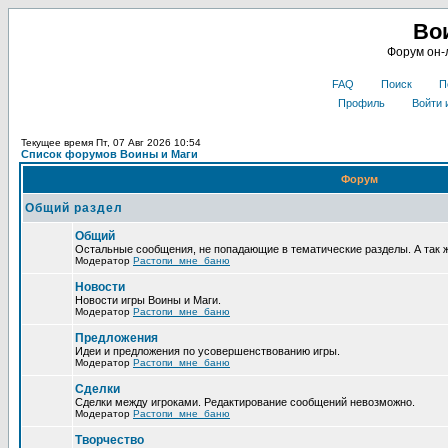
Во
Форум он-
FAQ
Поиск
П
Профиль
Войти 
Текущее время Пт, 07 Авг 2026 10:54
Список форумов Воины и Маги
Форум
Общий раздел
Общий
Остальные сообщения, не попадающие в тематические разделы. А так 
Модератор
Растопи_мне_баню
Новости
Новости игры Воины и Маги.
Модератор
Растопи_мне_баню
Предложения
Идеи и предложения по усовершенствованию игры.
Модератор
Растопи_мне_баню
Сделки
Сделки между игроками. Редактирование сообщений невозможно.
Модератор
Растопи_мне_баню
Творчество