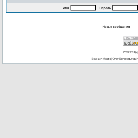
Имя:
Пароль:
Новые сообщения
Powered by
Воины и Маги (c) Олег Белокопытов, ht