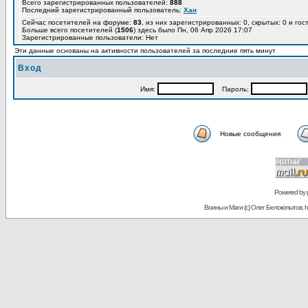
Всего зарегистрированных пользователей:
888
Последний зарегистрированный пользователь:
Хан
Сейчас посетителей на форуме:
83
, из них зарегистрированных: 0, скрытых: 0 и го
Больше всего посетителей (
1506
) здесь было Пн, 06 Апр 2026 17:07
Зарегистрированные пользователи: Нет
Эти данные основаны на активности пользователей за последние пять минут
Вход
Имя:
Пароль:
Новые сообщения
Powered by
Воины и Маги (c) Олег Белокопытов, ht