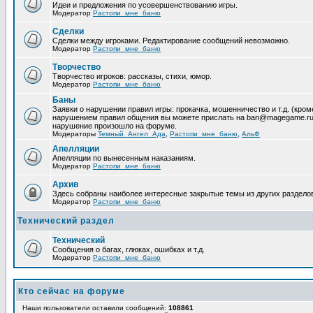
Идеи и предложения по усовершенствованию игры.
Модератор
Растопи_мне_баню
Сделки
Сделки между игроками. Редактирование сообщений невозможно.
Модератор
Растопи_мне_баню
Творчество
Творчество игроков: рассказы, стихи, юмор.
Модератор
Растопи_мне_баню
Баны
Заявки о нарушении правил игры: прокачка, мошенничество и т.д. (кр
нарушением правил общения вы можете прислать на ban@magegame.ru 
нарушение произошло на форуме.
Модераторы
Темный_Ангел_Ада
,
Растопи_мне_баню
,
АльФ
Апелляции
Апелляции по вынесенным наказаниям.
Модератор
Растопи_мне_баню
Архив
Здесь собраны наиболее интересные закрытые темы из других раздело
Модератор
Растопи_мне_баню
Технический раздел
Технический
Сообщения о багах, глюках, ошибках и т.д.
Модератор
Растопи_мне_баню
Кто сейчас на форуме
Наши пользователи оставили сообщений:
108861