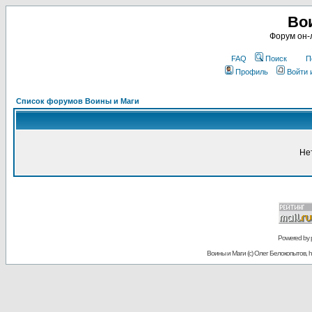
Во
Форум он-
FAQ
Поиск
П
Профиль
Войти 
Список форумов Воины и Маги
Не
Powered by
Воины и Маги (c) Олег Белокопытов, ht