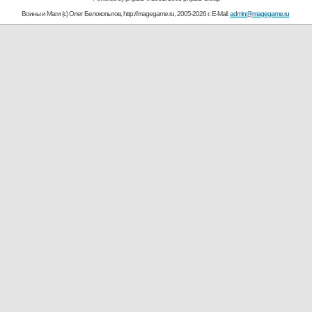
Воины и Маги (c) Олег Белокопытов, http://magegame.ru, 2005-2026 г. E-Mail:
admin@magegame.ru