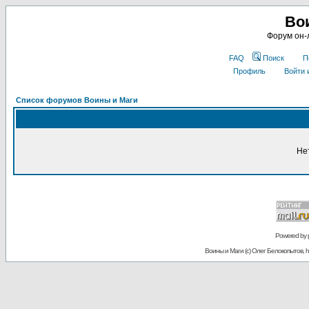
Во
Форум он-
FAQ
Поиск
П
Профиль
Войти 
Список форумов Воины и Маги
Не
Powered by
Воины и Маги (c) Олег Белокопытов, ht