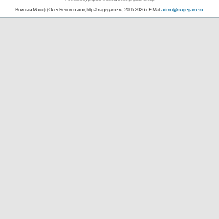
Воины и Маги (c) Олег Белокопытов, http://magegame.ru, 2005-2026 г. E-Mail:
admin@magegame.ru