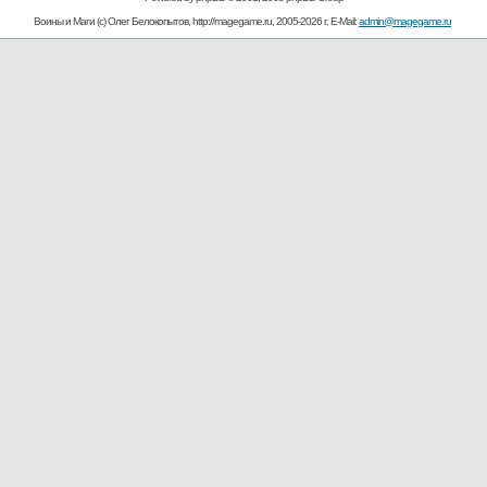
Воины и Маги (c) Олег Белокопытов, http://magegame.ru, 2005-2026 г. E-Mail:
admin@magegame.ru