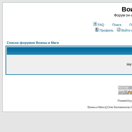
Во
Форум он-
FAQ
Поиск
П
Профиль
Войти 
Список форумов Воины и Маги
Не
Powered by
Воины и Маги (c) Олег Белокопытов, ht