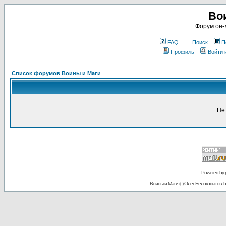
Во
Форум он-
FAQ
Поиск
П
Профиль
Войти 
Список форумов Воины и Маги
Не
Powered by
Воины и Маги (c) Олег Белокопытов, ht